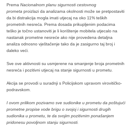
Prema
Nacionalnom planu sigurnosti cestovnog
prometa
proizlazi da analizama okolnosti može se pretpostaviti
da bi distrakcija mogla imati utjecaj na oko 11% teških
prometnih nesreća. Prema dosada prikupljenim podacima
teško je točno ustanoviti je li korištenje mobitela utjecalo na
nastanak prometne nesreće ako nije provedena detaljna
analiza odnosno vještačenje tako da je zasigurno taj broj i
daleko veći.
Sve ove aktivnosti su usmjerene na smanjenje broja prometnih
nesreća i pozitivni utjecaj na stanje sigurnosti u prometu.
Akcija se provodi u suradnji s Policijskom upravom virovitičko-
podravskom.
I ovom prilikom pozivamo sve sudionike u prometu da poštujući
prometne propise vode brigu o svojoj i sigurnosti drugih
sudionika u prometu, te da svojim pozitivnim ponašanjem
pridonesu povoljnom stanju sigurnosti.