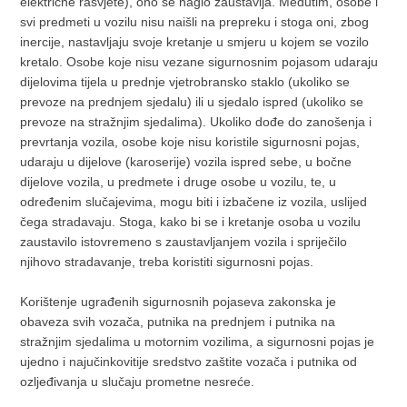
električne rasvjete), ono se naglo zaustavlja. Međutim, osobe i
svi predmeti u vozilu nisu naišli na prepreku i stoga oni, zbog
inercije, nastavljaju svoje kretanje u smjeru u kojem se vozilo
kretalo. Osobe koje nisu vezane sigurnosnim pojasom udaraju
dijelovima tijela u prednje vjetrobransko staklo (ukoliko se
prevoze na prednjem sjedalu) ili u sjedalo ispred (ukoliko se
prevoze na stražnjim sjedalima). Ukoliko dođe do zanošenja i
prevrtanja vozila, osobe koje nisu koristile sigurnosni pojas,
udaraju u dijelove (karoserije) vozila ispred sebe, u bočne
dijelove vozila, u predmete i druge osobe u vozilu, te, u
određenim slučajevima, mogu biti i izbačene iz vozila, uslijed
čega stradavaju. Stoga, kako bi se i kretanje osoba u vozilu
zaustavilo istovremeno s zaustavljanjem vozila i spriječilo
njihovo stradavanje, treba koristiti sigurnosni pojas.
Korištenje ugrađenih sigurnosnih pojaseva zakonska je
obaveza svih vozača, putnika na prednjem i putnika na
stražnjim sjedalima u motornim vozilima, a sigurnosni pojas je
ujedno i najučinkovitije sredstvo zaštite vozača i putnika od
ozljeđivanja u slučaju prometne nesreće.