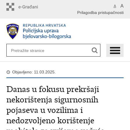
Preskoči
A
A
na
Prilagodba pristupačnosti
glavni
sadržaj
Objavljeno: 11.03.2025.
Danas u fokusu prekršaji
nekorištenja sigurnosnih
pojaseva u vozilima i
nedozvoljeno korištenje