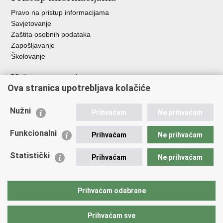
Pravo na pristup informacijama
Savjetovanje
Zaštita osobnih podataka
Zapošljavanje
Školovanje
Važne poveznice
Ova stranica upotrebljava kolačiće
Ministarstvo unutarnjih poslova
Sindikati
Nužni
Prihvaćam
Ne prihvaćam
Udruge
Dom zdravlja MUP-a
Funkcionalni
Prihvaćam
Ne prihvaćam
Policijska akademija
Muzej policije
Statistički
Prihvaćam
Ne prihvaćam
Zaklada policijske solidarnosti
Centar za forenzična ispitivanja, istraživanja i vještačenja "Ivan
Vučetić"
Prihvaćam odabrane
Policijske uprave
Prihvaćam sve