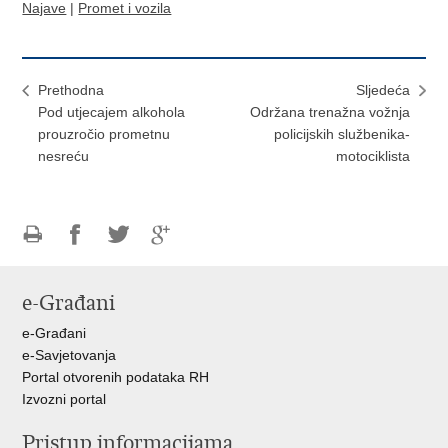
Najave
|
Promet i vozila
Prethodna
Sljedeća
Pod utjecajem alkohola
Održana trenažna vožnja
prouzročio prometnu
policijskih službenika-
nesreću
motociklista
Ispiši
Podijeli
Podijeli
Podijeli
stranicu
na
na
na
e-Građani
Facebooku
Twitteru
Google
+
e-Građani
e-Savjetovanja
Portal otvorenih podataka RH
Izvozni portal
Pristup informacijama