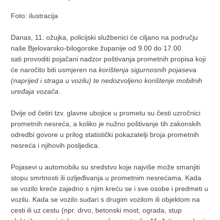
Foto: ilustracija
Danas, 11. ožujka, policijski službenici će ciljano na području
naše Bjelovarsko-bilogorske županije od 9.00 do 17.00
sati provoditi pojačani nadzor poštivanja prometnih propisa koji
će naročito biti usmjeren na
korištenja sigurnosnih pojaseva
(naprijed i straga u vozilu) te nedozvoljeno korištenje mobilnih
uređaja vozača
.
Dvije od četiri tzv. glavne ubojice u prometu su česti uzročnici
prometnih nesreća, a koliko je nužno poštivanje tih zakonskih
odredbi govore u prilog statistički pokazatelji broja prometnih
nesreća i njihovih posljedica.
Pojasevi u automobilu su sredstvo koje najviše može smanjiti
stopu smrtnosti ili ozljeđivanja u prometnim nesrećama. Kada
se vozilo kreće zajedno s njim kreću se i sve osobe i predmeti u
vozilu. Kada se vozilo sudari s drugim vozilom ili objektom na
cesti ili uz cestu (npr. drvo, betonski most, ograda, stup