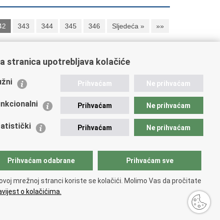
42
343
344
345
346
Sljedeća »
»»
a stranica upotrebljava kolačiće
ažne poveznice
žni
Prihvaćam
Ne prihvaćam
istarstvo unutarnjih poslova
dikati
nkcionalni
Prihvaćam
Ne prihvaćam
ruge
 zdravlja MUP-a
atistički
Prihvaćam
Ne prihvaćam
icijska akademija
ej policije
lada policijske solidarnosti
Prihvaćam odabrane
Prihvaćam sve
tar za forenzična ispitivanja, istraživanja i vještačenja
an Vučetić"
ovoj mrežnoj stranci koriste se kolačići. Molimo Vas da pročitate
icijske uprave
vijest o kolačićima.
upačnosti
.