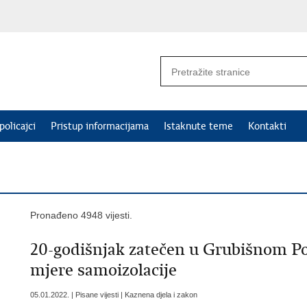
policajci
Pristup informacijama
Istaknute teme
Kontakti
Pronađeno 4948 vijesti.
20-godišnjak zatečen u Grubišnom Po
mjere samoizolacije
05.01.2022. | Pisane vijesti | Kaznena djela i zakon