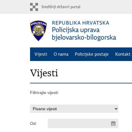
Preskoči
na
glavni
sadržaj
Vijesti
O nama
Policijske postaje
Kontakt 
Vijesti
Filtrirajte vijesti:
Od: