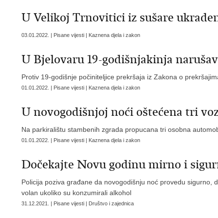
U Velikoj Trnovitici iz sušare ukrad
03.01.2022. | Pisane vijesti | Kaznena djela i zakon
U Bjelovaru 19-godišnjakinja narušava
Protiv 19-godišnje počiniteljice prekršaja iz Zakona o prekršajima
01.01.2022. | Pisane vijesti | Kaznena djela i zakon
U novogodišnjoj noći oštećena tri voz
Na parkiralištu stambenih zgrada propucana tri osobna automob
01.01.2022. | Pisane vijesti | Kaznena djela i zakon
Dočekajte Novu godinu mirno i sigu
Policija poziva građane da novogodišnju noć provedu sigurno, da
volan ukoliko su konzumirali alkohol
31.12.2021. | Pisane vijesti | Društvo i zajednica