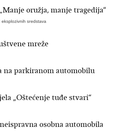
„Manje oružja, manje tragedija“
i eksplozivnih sredstava
ruštvene mreže
la na parkiranom automobilu
ela „Oštećenje tuđe stvari“
i neispravna osobna automobila