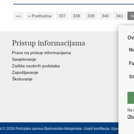
««
« Prethodna
337
338
339
340
341
3
Ov
Pristup informacijama
V
Nu
Pravo na pristup informacijama
Min
Savjetovanje
Sin
Fu
Zaštita osobnih podataka
Ud
Zapošljavanje
Dom
St
Školovanje
Pol
Muz
Zak
Cen
"Iv
Na 
Pol
Oba
t © 2026 Policijska uprava Bjelovarsko-bilogorska.
Uvjeti korištenja
.
Izjava o prist