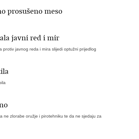
eno prosušeno meso
la javni red i mir
 protiv javnog reda i mira slijedi optužni prijedlog
ila
ila
rno
 ne zlorabe oružje i pirotehniku te da ne sjedaju za