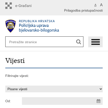
Preskoči
A
A
na
Prilagodba pristupačnosti
glavni
sadržaj
Vijesti
Filtrirajte vijesti:
Od: