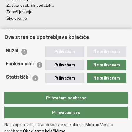
Zaštita osobnih podataka
Zapošljavanje
Školovanje
Važne poveznice
Ova stranica upotrebljava kolačiće
Ministarstvo unutarnjih poslova
Sindikati
Nužni
Prihvaćam
Ne prihvaćam
Udruge
Dom zdravlja MUP-a
Funkcionalni
Prihvaćam
Ne prihvaćam
Policijska akademija
Muzej policije
Statistički
Prihvaćam
Ne prihvaćam
Zaklada policijske solidarnosti
Centar za forenzična ispitivanja, istraživanja i vještačenja "Ivan
Vučetić"
Prihvaćam odabrane
Policijske uprave
Prihvaćam sve
Povratak na vrh
Na ovoj mrežnoj stranci koriste se kolačići. Molimo Vas da
Copyright © 2026 Policijska uprava Bjelovarsko-bilogorska.
Uvjeti
pročitate
Obavijest o kolačićima.