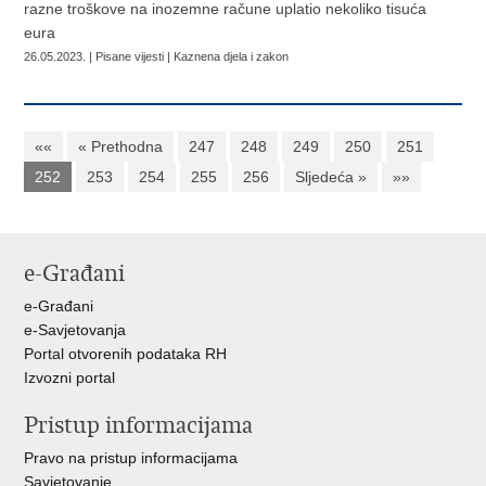
razne troškove na inozemne račune uplatio nekoliko tisuća
eura
26.05.2023. | Pisane vijesti | Kaznena djela i zakon
««
« Prethodna
247
248
249
250
251
252
253
254
255
256
Sljedeća »
»»
e-Građani
e-Građani
e-Savjetovanja
Portal otvorenih podataka RH
Izvozni portal
Pristup informacijama
Pravo na pristup informacijama
Savjetovanje