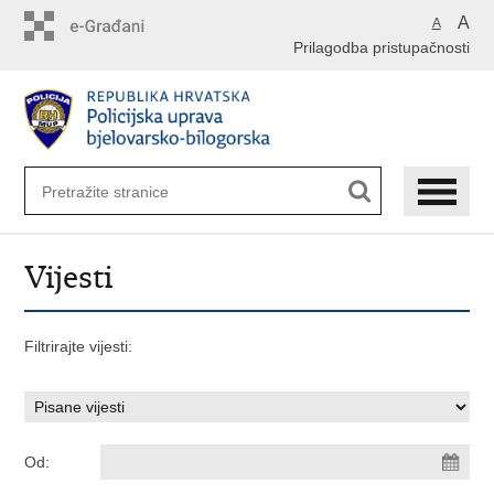
Preskoči
A
A
na
Prilagodba pristupačnosti
glavni
sadržaj
Vijesti
Filtrirajte vijesti:
Od: