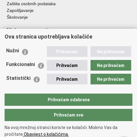
Zaštita osobnih podataka
Zapošljavanje
Školovanje
Važne poveznice
Ova stranica upotrebljava kolačiće
Ministarstvo unutarnjih poslova
Sindikati
Nužni
Prihvaćam
Ne prihvaćam
Udruge
Dom zdravlja MUP-a
Funkcionalni
Prihvaćam
Ne prihvaćam
Policijska akademija
Muzej policije
Statistički
Prihvaćam
Ne prihvaćam
Zaklada policijske solidarnosti
Centar za forenzična ispitivanja, istraživanja i vještačenja "Ivan
Vučetić"
Prihvaćam odabrane
Policijske uprave
Prihvaćam sve
Povratak na vrh
Na ovoj mrežnoj stranci koriste se kolačići. Molimo Vas da
Copyright © 2026 Policijska uprava Bjelovarsko-bilogorska.
Uvjeti
pročitate
Obavijest o kolačićima.