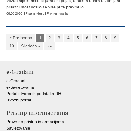
Vozač nije koristio sigurnosni pojas, a nakon udara u zemljani
prilazni most vozilo se više puta prevrnulo
06.08.2026. | Pisane vijesti | Promet i vozila
« Prethodna
1
2
3
4
5
6
7
8
9
10
Sljedeća »
»»
e-Građani
e-Građani
e-Savjetovanja
Portal otvorenih podataka RH
Izvozni portal
Pristup informacijama
Pravo na pristup informacijama
Savjetovanje