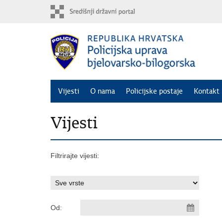
Preskoči
na
glavni
sadržaj
Vijesti
O nama
Policijske postaje
Kontakt 
Vijesti
Filtrirajte vijesti:
Od: