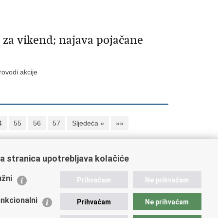
 za vikend; najava pojačane
rovodi akcije
4
55
56
57
Sljedeća »
»»
a stranica upotrebljava kolačiće
ažne poveznice
žni
Prihvaćam
Ne prihvaćam
istarstvo unutarnjih poslova
dikati
nkcionalni
Prihvaćam
Ne prihvaćam
ruge
 zdravlja MUP-a