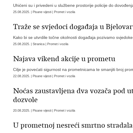
Uhićeni su i privedeni u službene prostorije policije do dovođen
25.08.2025. | Pisane vijesti | Promet i vozila
Traže se svjedoci događaja u Bjelova
Kako bi se utvrdile točne okolnosti događaja pozivamo svjedok
25.08.2025. | Stranica | Promet i vozila
Najava vikend akcije u prometu
Cilje je povećati sigurnost na prometnicama te smanjiti broj pr
22.08.2025. | Pisane vijesti | Promet i vozila
Noćas zaustavljena dva vozača pod ut
dozvole
20.08.2025. | Pisane vijesti | Promet i vozila
U prometnoj nesreći smrtno stradala