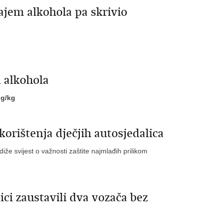
ajem alkohola pa skrivio
 alkohola
 g/kg
orištenja dječjih autosjedalica
diže svijest o važnosti zaštite najmlađih prilikom
ci zaustavili dva vozača bez