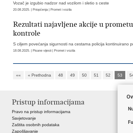
Vozač je izgubio nadzor nad vozilom i sletio s ceste
20.08.2025. | Priopćenja | Promet i vozila
Rezultati najavljene akcije u prometu
kontrole
S ciljem povećanja sigurnosti na cestama policija kontinuirano p
18.08.2025. | Pisane vijesti | Promet i vozila
««
« Prethodna
48
49
50
51
52
53
5
Ov
Pristup informacijama
V
Nu
Pravo na pristup informacijama
Min
Savjetovanje
Sin
Fu
Zaštita osobnih podataka
Ud
Zapošljavanje
Dom