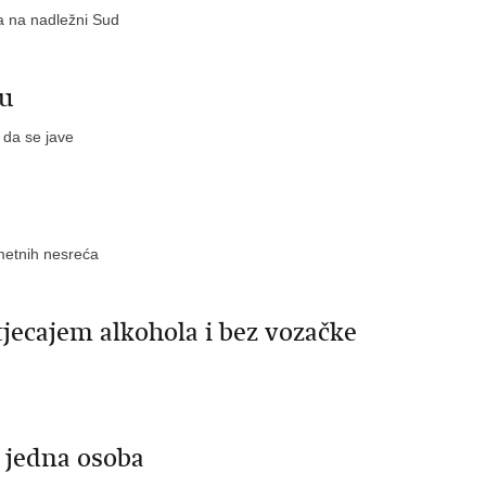
ja na nadležni Sud
ru
e da se jave
ometnih nesreća
jecajem alkohola i bez vozačke
 jedna osoba