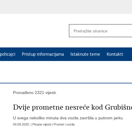
policajci
Pristup informacijama
Istaknute teme
Kontakti
Pronađeno 2321 vijesti.
Dvije prometne nesreće kod Grubišno
U svega nekoliko minuta dva vozila završila u putnom jarku
04.09.2025. | Pisane vijesti | Promet i vozila