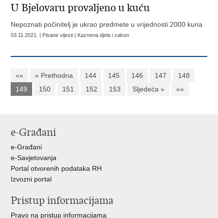
U Bjelovaru provaljeno u kuću
Nepoznati počinitelj je ukrao predmete u vrijednosti 2000 kuna
03.11.2021. | Pisane vijesti | Kaznena djela i zakon
««
« Prethodna
144
145
146
147
148
149
150
151
152
153
Sljedeća »
»»
e-Građani
e-Građani
e-Savjetovanja
Portal otvorenih podataka RH
Izvozni portal
Pristup informacijama
Pravo na pristup informacijama