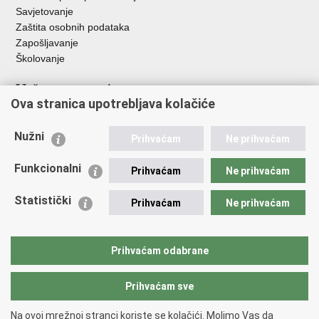
Savjetovanje
Zaštita osobnih podataka
Zapošljavanje
Školovanje
Važne poveznice
Ova stranica upotrebljava kolačiće
Ministarstvo unutarnjih poslova
Sindikati
Nužni
Prihvaćam
Ne prihvaćam
Udruge
Dom zdravlja MUP-a
Funkcionalni
Prihvaćam
Ne prihvaćam
Policijska akademija
Muzej policije
Statistički
Prihvaćam
Ne prihvaćam
Zaklada policijske solidarnosti
Centar za forenzična ispitivanja, istraživanja i vještačenja "Ivan
Vučetić"
Prihvaćam odabrane
Policijske uprave
Prihvaćam sve
Povratak na vrh
Na ovoj mrežnoj stranci koriste se kolačići. Molimo Vas da