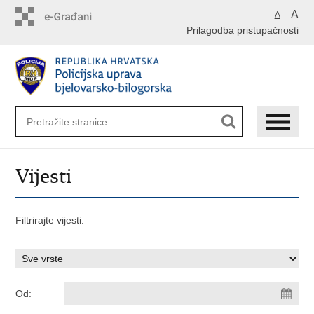
Preskoči
A
A
na
Prilagodba pristupačnosti
glavni
sadržaj
Vijesti
Filtrirajte vijesti:
Od: