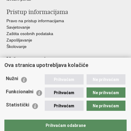
Pristup informacijama
Pravo na pristup informacijama
Savjetovanje
Zaštita osobnih podataka
Zapošljavanje
Školovanje
Važne poveznice
Ova stranica upotrebljava kolačiće
Ministarstvo unutarnjih poslova
Sindikati
Nužni
Prihvaćam
Ne prihvaćam
Udruge
Dom zdravlja MUP-a
Funkcionalni
Prihvaćam
Ne prihvaćam
Policijska akademija
Muzej policije
Statistički
Prihvaćam
Ne prihvaćam
Zaklada policijske solidarnosti
Centar za forenzična ispitivanja, istraživanja i vještačenja "Ivan
Vučetić"
Prihvaćam odabrane
Policijske uprave