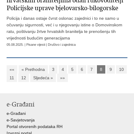
hrvatskim braniteljima odali rukovoditelji
Policijske uprave bjelovarsko-bilogorske
Policija i danas ostaje čvrst oslonac zajednici i to ne samo u
očuvanju sigurnosti, već i u njegovanju istine o Domovinskom
ratu, poštivanju žrtve hrvatskih branitelja te prenošenju tih
vrijednosti budućim generacijama
05.08.2025. | Pisane vijesti | Društvo i zajednica
««
« Prethodna
3
4
5
6
7
8
9
10
11
12
Sljedeća »
»»
e-Građani
e-Građani
e-Savjetovanja
Portal otvorenih podataka RH
Izvozni portal