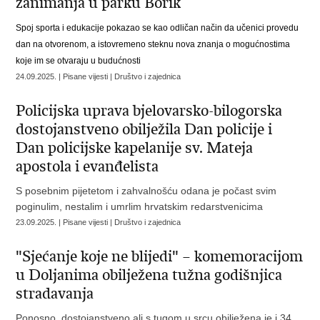
zanimanja u parku Borik
Spoj sporta i edukacije pokazao se kao odličan način da učenici provedu
dan na otvorenom, a istovremeno steknu nova znanja o mogućnostima
koje im se otvaraju u budućnosti
24.09.2025. | Pisane vijesti | Društvo i zajednica
Policijska uprava bjelovarsko-bilogorska
dostojanstveno obilježila Dan policije i
Dan policijske kapelanije sv. Mateja
apostola i evanđelista
S posebnim pijetetom i zahvalnošću odana je počast svim
poginulim, nestalim i umrlim hrvatskim redarstvenicima
23.09.2025. | Pisane vijesti | Društvo i zajednica
"Sjećanje koje ne blijedi" – komemoracijom
u Doljanima obilježena tužna godišnjica
stradavanja
Ponosno, dostojanstveno ali s tugom u srcu obilježena je i 34.