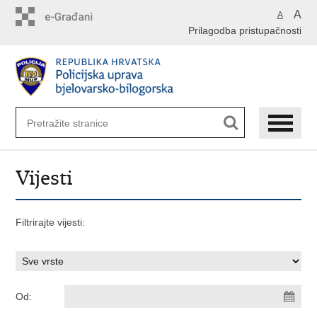
Preskoči
A
A
na
Prilagodba pristupačnosti
glavni
sadržaj
Vijesti
Filtrirajte vijesti:
Od: