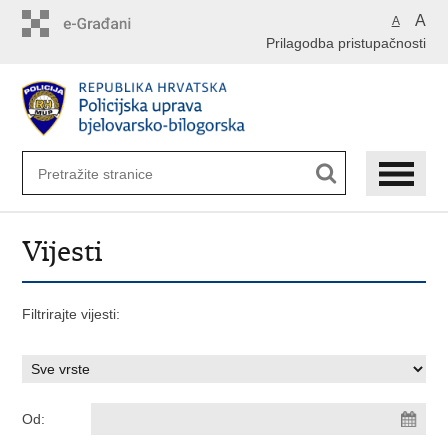
Preskoči
A
A
na
Prilagodba pristupačnosti
glavni
sadržaj
Vijesti
Filtrirajte vijesti:
Od: