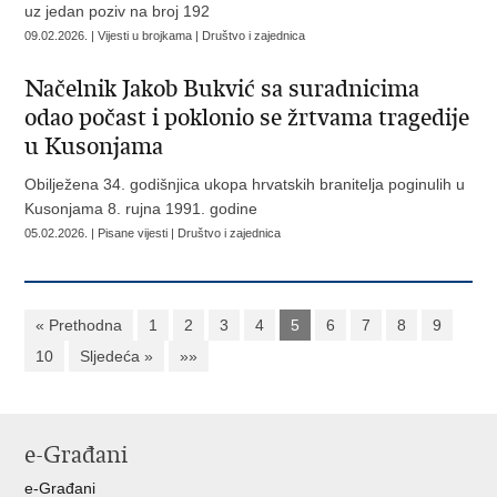
uz jedan poziv na broj 192
09.02.2026. | Vijesti u brojkama | Društvo i zajednica
Načelnik Jakob Bukvić sa suradnicima
odao počast i poklonio se žrtvama tragedije
u Kusonjama
Obilježena 34. godišnjica ukopa hrvatskih branitelja poginulih u
Kusonjama 8. rujna 1991. godine
05.02.2026. | Pisane vijesti | Društvo i zajednica
« Prethodna
1
2
3
4
5
6
7
8
9
10
Sljedeća »
»»
e-Građani
e-Građani