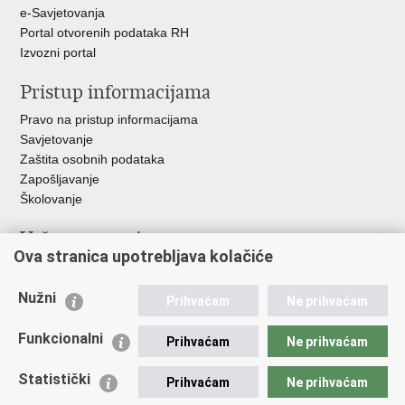
e-Savjetovanja
Portal otvorenih podataka RH
Izvozni portal
Pristup informacijama
Pravo na pristup informacijama
Savjetovanje
Zaštita osobnih podataka
Zapošljavanje
Školovanje
Važne poveznice
Ova stranica upotrebljava kolačiće
Ministarstvo unutarnjih poslova
Sindikati
Nužni
Prihvaćam
Ne prihvaćam
Udruge
Dom zdravlja MUP-a
Funkcionalni
Prihvaćam
Ne prihvaćam
Policijska akademija
Muzej policije
Statistički
Prihvaćam
Ne prihvaćam
Zaklada policijske solidarnosti