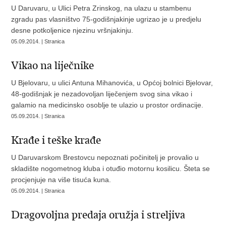
U Daruvaru, u Ulici Petra Zrinskog, na ulazu u stambenu
zgradu pas vlasništvo 75-godišnjakinje ugrizao je u predjelu
desne potkoljenice njezinu vršnjakinju.
05.09.2014. | Stranica
Vikao na liječnike
U Bjelovaru, u ulici Antuna Mihanovića, u Općoj bolnici Bjelovar,
48-godišnjak je nezadovoljan liječenjem svog sina vikao i
galamio na medicinsko osoblje te ulazio u prostor ordinacije.
05.09.2014. | Stranica
Krađe i teške krađe
U Daruvarskom Brestovcu nepoznati počinitelj je provalio u
skladište nogometnog kluba i otuđio motornu kosilicu. Šteta se
procjenjuje na više tisuća kuna.
05.09.2014. | Stranica
Dragovoljna predaja oružja i streljiva