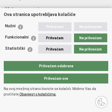
Važne poveznice
Ova stranica upotrebljava kolačiće
Ministarstvo unutarnjih poslova
Sindikati
Nužni
Prihvaćam
Ne prihvaćam
Udruge
Dom zdravlja MUP-a
Funkcionalni
Prihvaćam
Ne prihvaćam
Policijska akademija
Muzej policije
Statistički
Prihvaćam
Ne prihvaćam
Zaklada policijske solidarnosti
Centar za forenzična ispitivanja, istraživanja i vještačenja "Ivan
Vučetić"
Prihvaćam odabrane
Policijske uprave
Prihvaćam sve
Povratak na vrh
Na ovoj mrežnoj stranci koriste se kolačići. Molimo Vas da
Copyright © 2026 Policijska uprava Bjelovarsko-bilogorska.
Uvjeti
pročitate
Obavijest o kolačićima.
korištenja
.
Izjava o pristupačnosti
.