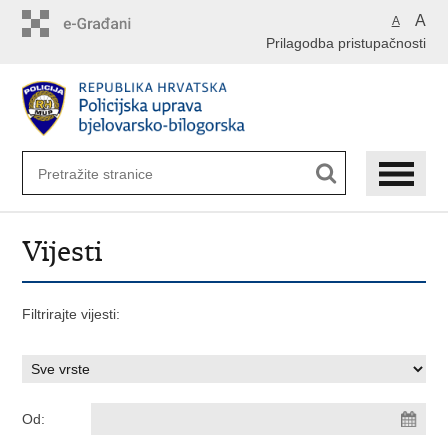
Preskoči
A
A
na
Prilagodba pristupačnosti
glavni
sadržaj
Vijesti
Filtrirajte vijesti:
Od: