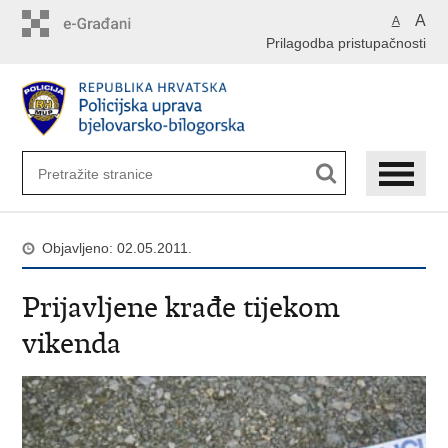
Preskoči
A
A
na
Prilagodba pristupačnosti
glavni
sadržaj
Objavljeno: 02.05.2011.
Prijavljene krađe tijekom
vikenda