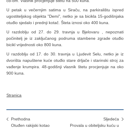
cd-om. Vlasnik procjenjuje štetu na 500 kuna.
U petak u večernjim satima u Siraču, na parkiralištu ispred
ugostiteljskog objekta "Demi", netko je sa bicikla 15-godišnjaka
otuđio sjedalo i prednji kotač. Šteta iznosi oko 400 kuna.
U razdoblju od 27. do 29. travnja u Bjelovaru , nepoznati
počinitelj je iz zaključanog podruma stambene zgrade otuđio
bicikl vrijednosti oko 800 kuna.
U razdoblju od 17. do 30. travnja u Ljudevit Selu, netko je iz
dvorišta napuštene kuće otuđio stare drljače i starinski stroj za
vađenje krumpira. 48-godišnji vlasnik štetu procjenjuje na oko
900 kuna.
Stranica
Prethodna
Sljedeća
Otuđen rakijski kotao
Provala u obiteljsku kuću u