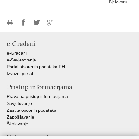
Bjelovaru
Ispiši
Podijeli
Podijeli
Podijeli
stranicu
na
na
na
e-Građani
Facebooku
Twitteru
Google
+
e-Građani
e-Savjetovanja
Portal otvorenih podataka RH
Izvozni portal
Pristup informacijama
Pravo na pristup informacijama
Savjetovanje
Zaštita osobnih podataka
Zapošljavanje
Školovanje
Važne poveznice