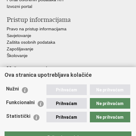
Izvozni portal
Pristup informacijama
Pravo na pristup informacijama
Savjetovanje
Zaštita osobnih podataka
Zapošljavanje
Školovanje
Važne poveznice
Ova stranica upotrebljava kolačiće
Ministarstvo unutarnjih poslova
Sindikati
Nužni
Prihvaćam
Ne prihvaćam
Udruge
Dom zdravlja MUP-a
Funkcionalni
Prihvaćam
Ne prihvaćam
Policijska akademija
Muzej policije
Statistički
Prihvaćam
Ne prihvaćam
Zaklada policijske solidarnosti
Centar za forenzična ispitivanja, istraživanja i vještačenja "Ivan
Vučetić"