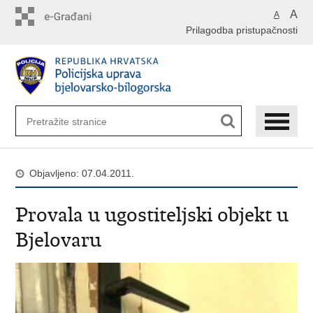
Preskoči
A
A
na
Prilagodba pristupačnosti
glavni
sadržaj
Objavljeno: 07.04.2011.
Provala u ugostiteljski objekt u
Bjelovaru