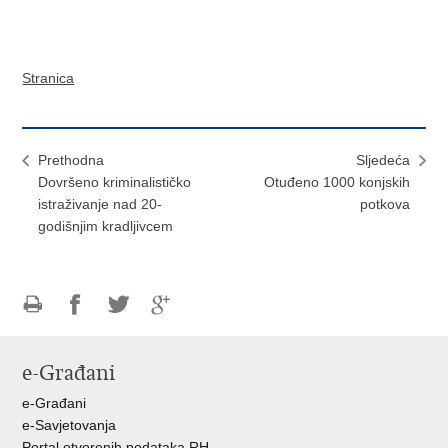
Stranica
Prethodna
Sljedeća
Dovršeno kriminalističko
Otuđeno 1000 konjskih
istraživanje nad 20-
potkova
godišnjim kradljivcem
Ispiši
Podijeli
Podijeli
Podijeli
stranicu
na
na
na
e-Građani
Facebooku
Twitteru
Google
+
e-Građani
e-Savjetovanja
Portal otvorenih podataka RH