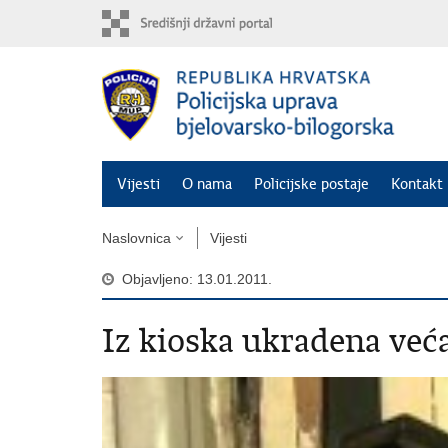
Preskoči
na
glavni
sadržaj
Vijesti
O nama
Policijske postaje
Kontakt 
Naslovnica
Vijesti
Objavljeno: 13.01.2011.
Iz kioska ukradena veća