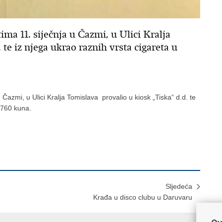
ima 11. siječnja u Čazmi, u Ulici Kralja
 te iz njega ukrao raznih vrsta cigareta u
u Čazmi, u Ulici Kralja Tomislava provalio u kiosk „Tiska“ d.d. te
1.760 kuna.
Sljedeća
Krađa u disco clubu u Daruvaru