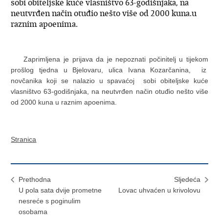
sobi obiteljske kuće vlasništvo 63-godišnjaka, na
neutvrđen način otuđio nešto više od 2000 kuna.u
raznim apoenima.
Zaprimljena je prijava da je nepoznati počinitelj u tijekom
prošlog tjedna u Bjelovaru, ulica Ivana Kozarčanina, iz
novčanika koji se nalazio u spavaćoj sobi obiteljske kuće
vlasništvo 63-godišnjaka, na neutvrđen način otuđio nešto više
od 2000 kuna u raznim apoenima.
Stranica
Prethodna
Sljedeća
U pola sata dvije prometne
Lovac uhvaćen u krivolovu
nesreće s poginulim
osobama