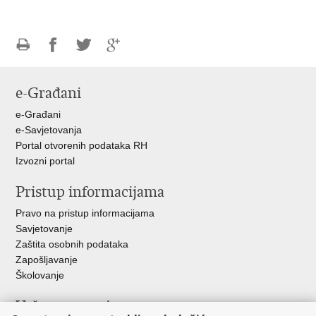
Ispiši
Podijeli
Podijeli
Podijeli
stranicu
na
na
na
e-Građani
Facebooku
Twitteru
Google
+
e-Građani
e-Savjetovanja
Portal otvorenih podataka RH
Izvozni portal
Pristup informacijama
Pravo na pristup informacijama
Savjetovanje
Zaštita osobnih podataka
Zapošljavanje
Školovanje
Važne poveznice