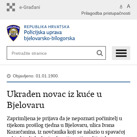
Preskoči
A
A
na
Prilagodba pristupačnosti
glavni
sadržaj
Objavljeno: 01.01.1900.
Ukraden novac iz kuće u
Bjelovaru
Zaprimljena je prijava da je nepoznati počinitelj u
tijekom prošlog tjedna u Bjelovaru, ulica Ivana
Kozarčanina, iz novčanika koji se nalazio u spavaćoj