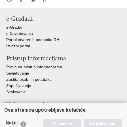
Ispiši
Podijeli
Podijeli
Podijeli
stranicu
na
na
na
e-Građani
Facebooku
Twitteru
Google
+
e-Građani
e-Savjetovanja
Portal otvorenih podataka RH
Izvozni portal
Pristup informacijama
Pravo na pristup informacijama
Savjetovanje
Zaštita osobnih podataka
Zapošljavanje
Školovanje
Važne poveznice
Ova stranica upotrebljava kolačiće
Ministarstvo unutarnjih poslova
Sindikati
Nužni
Prihvaćam
Ne prihvaćam
Udruge