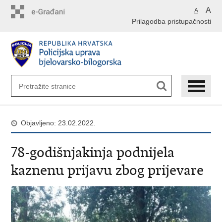
Preskoči
A
A
na
Prilagodba pristupačnosti
glavni
sadržaj
Objavljeno: 23.02.2022.
78-godišnjakinja podnijela
kaznenu prijavu zbog prijevare