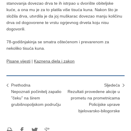
stanovanja dovezao drva te ih istrpao u dvorište obiteljske
kuće, a ona mu je za to platila više tisuća kuna. Nakon što je
složila drva, utvrdila je da joj muškarac dovezao manju količinu
drva od dogovorene te vrstu ogrjevnog drveta koju nisu
dogovorili.
78-godišnjakinja se smatra oštećenom i prevarenom za
nekoliko tisuća kuna.
Pisane vijesti
|
Kaznena djela i zakon
Prethodna
Sljedeća
Nepoznati počinitelj zapalio
Rezultati provedene akcije u
"čeku" na širem
prometu na prometnicama
grubišnopoljskom području
Policijske uprave
bjelovarsko-bilogorske