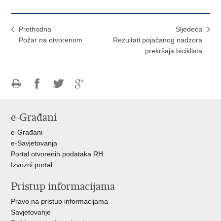
Prethodna
Sljedeća
Požar na otvorenom
Rezultati pojačanog nadzora
prekršaja biciklista
Ispiši
Podijeli
Podijeli
Podijeli
stranicu
na
na
na
e-Građani
Facebooku
Twitteru
Google
+
e-Građani
e-Savjetovanja
Portal otvorenih podataka RH
Izvozni portal
Pristup informacijama
Pravo na pristup informacijama
Savjetovanje