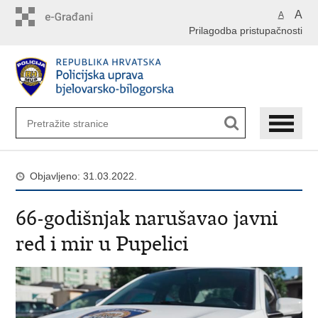
Preskoči
A
A
na
Prilagodba pristupačnosti
glavni
sadržaj
Objavljeno: 31.03.2022.
66-godišnjak narušavao javni
red i mir u Pupelici