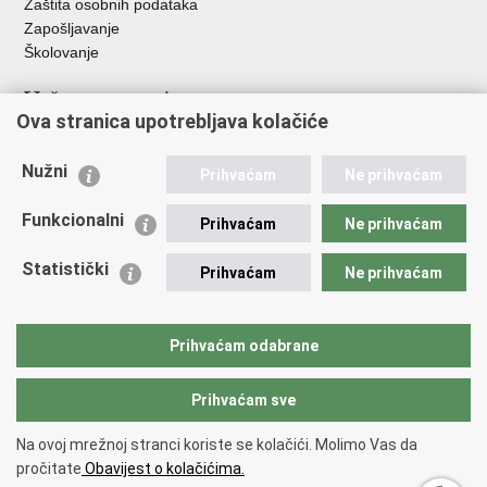
Zaštita osobnih podataka
Zapošljavanje
Školovanje
Važne poveznice
Ova stranica upotrebljava kolačiće
Ministarstvo unutarnjih poslova
Sindikati
Nužni
Prihvaćam
Ne prihvaćam
Udruge
Dom zdravlja MUP-a
Funkcionalni
Prihvaćam
Ne prihvaćam
Policijska akademija
Muzej policije
Statistički
Prihvaćam
Ne prihvaćam
Zaklada policijske solidarnosti
Centar za forenzična ispitivanja, istraživanja i vještačenja "Ivan
Vučetić"
Prihvaćam odabrane
Policijske uprave
Prihvaćam sve
Povratak na vrh
Na ovoj mrežnoj stranci koriste se kolačići. Molimo Vas da
Copyright © 2026 Policijska uprava Bjelovarsko-bilogorska.
Uvjeti
pročitate
Obavijest o kolačićima.
korištenja
.
Izjava o pristupačnosti
.