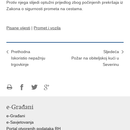
Protiv njega slijedi optužni prijedlog zbog počinjenih prekršaja iz
Zakona o sigurnosti prometa na cestama.
Pisane vijesti
|
Promet i vozila
Prethodna
Sljedeća
Iskoristio nepažnju
Požar na obiteljskoj kući u
trgovkinje
Severinu
Ispiši
Podijeli
Podijeli
Podijeli
stranicu
na
na
na
e-Građani
Facebooku
Twitteru
Google
+
e-Građani
e-Savjetovanja
Portal otvorenih podataka RH