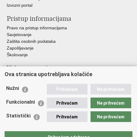
Izvozni portal
Pristup informacijama
Pravo na pristup informacijama
Savjetovanje
Zaštita osobnih podataka
Zapošljavanje
Školovanje
Važne poveznice
Ova stranica upotrebljava kolačiće
Ministarstvo unutarnjih poslova
Sindikati
Nužni
Prihvaćam
Ne prihvaćam
Udruge
Dom zdravlja MUP-a
Funkcionalni
Prihvaćam
Ne prihvaćam
Policijska akademija
Muzej policije
Statistički
Prihvaćam
Ne prihvaćam
Zaklada policijske solidarnosti
Centar za forenzična ispitivanja, istraživanja i vještačenja "Ivan
Vučetić"