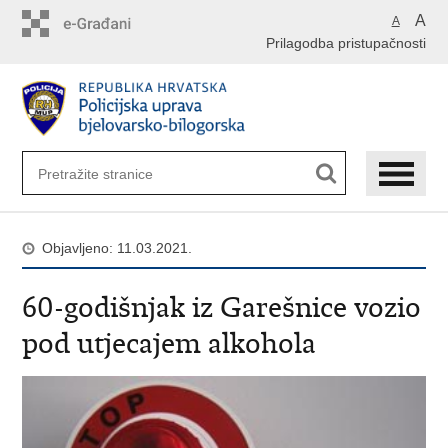
Preskoči
A
A
na
Prilagodba pristupačnosti
glavni
sadržaj
Objavljeno: 11.03.2021.
60-godišnjak iz Garešnice vozio
pod utjecajem alkohola