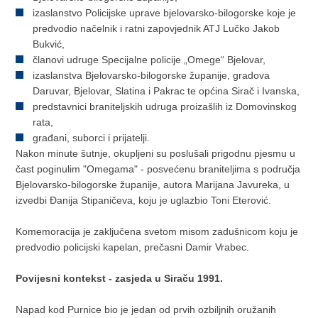
izaslanstvo Policijske uprave bjelovarsko-bilogorske koje je
predvodio načelnik i ratni zapovjednik ATJ Lučko Jakob
Bukvić,
članovi udruge Specijalne policije „Omege“ Bjelovar,
izaslanstva Bjelovarsko-bilogorske županije, gradova
Daruvar, Bjelovar, Slatina i Pakrac te općina Sirač i Ivanska,
predstavnici braniteljskih udruga proizašlih iz Domovinskog
rata,
građani, suborci i prijatelji.
Nakon minute šutnje, okupljeni su poslušali prigodnu pjesmu u
čast poginulim "Omegama" - posvećenu braniteljima s područja
Bjelovarsko-bilogorske županije, autora Marijana Javureka, u
izvedbi Đanija Stipaničeva, koju je uglazbio Toni Eterović.
Komemoracija je zaključena svetom misom zadušnicom koju je
predvodio policijski kapelan, prečasni Damir Vrabec.
Povijesni kontekst - zasjeda u Siraču 1991.
Napad kod Purnice bio je jedan od prvih ozbiljnih oružanih