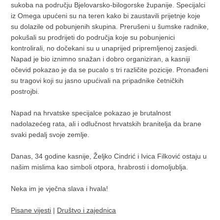
sukoba na području Bjelovarsko-bilogorske županije. Specijalci
iz Omega upućeni su na teren kako bi zaustavili prijetnje koje
su dolazile od pobunjenih skupina. Prerušeni u šumske radnike,
pokušali su prodrijeti do područja koje su pobunjenici
kontrolirali, no dočekani su u unaprijed pripremljenoj zasjedi.
Napad je bio iznimno snažan i dobro organiziran, a kasniji
očevid pokazao je da se pucalo s tri različite pozicije. Pronađeni
su tragovi koji su jasno upućivali na pripadnike četničkih
postrojbi.
Napad na hrvatske specijalce pokazao je brutalnost
nadolazećeg rata, ali i odlučnost hrvatskih branitelja da brane
svaki pedalj svoje zemlje.
Danas, 34 godine kasnije, Željko Cindrić i Ivica Filković ostaju u
našim mislima kao simboli otpora, hrabrosti i domoljublja.
Neka im je vječna slava i hvala!
Pisane vijesti
|
Društvo i zajednica