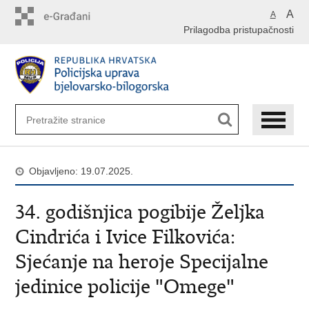
Preskoči
A
A
na
Prilagodba pristupačnosti
glavni
sadržaj
Objavljeno: 19.07.2025.
34. godišnjica pogibije Željka
Cindrića i Ivice Filkovića:
Sjećanje na heroje Specijalne
jedinice policije "Omege"