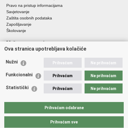
Pravo na pristup informacijama
Savjetovanje
Zaštita osobnih podataka
Zapošljavanje
Školovanje
Važne poveznice
Ova stranica upotrebljava kolačiće
Ministarstvo unutarnjih poslova
Sindikati
Nužni
Prihvaćam
Ne prihvaćam
Udruge
Dom zdravlja MUP-a
Funkcionalni
Prihvaćam
Ne prihvaćam
Policijska akademija
Muzej policije
Statistički
Prihvaćam
Ne prihvaćam
Zaklada policijske solidarnosti
Centar za forenzična ispitivanja, istraživanja i vještačenja "Ivan
Vučetić"
Prihvaćam odabrane
Policijske uprave
Prihvaćam sve