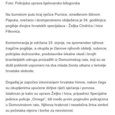
Foto: Policijska uprava bjelovarsko-bilogorska
Na šumskom putu kraj rječice Purnice, omeđenom tišinom
Papuka, svečano i dostojanstveno obilježena je 34. godišnjica
pogibije dvojice hrvatskih specijalaca - Željka Cindrića i Ivice
Filkovića.
Komemoracija je održana 19. srpnja, na spomendan njihove
tragične pogibije, a okupila je članove njihovih obitelji, suborce,
policijske dužnosnike, predstavnike lokalne vlasti i brojih
braniteljskih udruga proizašlih iz Domovinskog rata, koji su se
došli pokloniti uspomeni na dva mlada života utkana u temelje
hrvatske slobode.
Događaj je započeo intoniranjem hrvatske himne, nakon čega
su okupljenima upućene dirljive riječi sjećanja i ponosa.
Istaknuto je kako su upravo Željko i Ivica, pripadnici Specijalne
jedinice policije „Omege“, bili među prvim poginulim policajcima
u Domovinskom ratu. Njihova hrabrost i nesebična žrtva simbol
su početaka otpora i borbe za neovisnost.