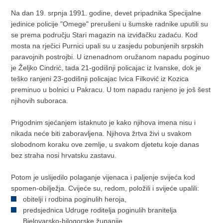
Na dan 19. srpnja 1991. godine, devet pripadnika Specijalne
jedinice policije "Omege" prerušeni u šumske radnike uputili su
se prema području Stari magazin na izviđačku zadaću. Kod
mosta na rječici Purnici upali su u zasjedu pobunjenih srpskih
paravojnih postrojbi. U iznenadnom oružanom napadu poginuo
je Željko Cindrić, tada 21-godišnji policajac iz Ivanske, dok je
teško ranjeni 23-godišnji policajac Ivica Filković iz Kozica
preminuo u bolnici u Pakracu. U tom napadu ranjeno je još šest
njihovih suboraca.
Prigodnim sjećanjem istaknuto je kako njihova imena nisu i
nikada neće biti zaboravljena. Njihova žrtva živi u svakom
slobodnom koraku ove zemlje, u svakom djetetu koje danas
bez straha nosi hrvatsku zastavu.
Potom je uslijedilo polaganje vijenaca i paljenje svijeća kod
spomen-obilježja. Cvijeće su, redom, položili i svijeće upalili:
obitelji i rodbina poginulih heroja,
predsjednica Udruge roditelja poginulih branitelja
Bjelovarsko-bilogorske županije,