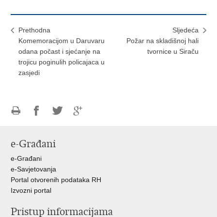
Prethodna
Sljedeća
Komemoracijom u Daruvaru
Požar na skladišnoj hali
odana počast i sjećanje na
tvornice u Siraču
trojicu poginulih policajaca u
zasjedi
Ispiši
Podijeli
Podijeli
Podijeli
stranicu
na
na
na
e-Građani
Facebooku
Twitteru
Google
+
e-Građani
e-Savjetovanja
Portal otvorenih podataka RH
Izvozni portal
Pristup informacijama