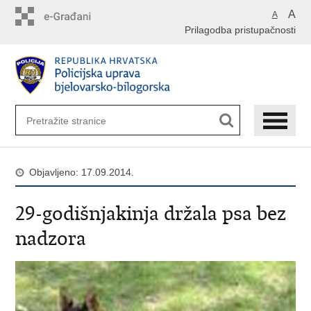
Preskoči
A
A
na
Prilagodba pristupačnosti
glavni
sadržaj
Objavljeno: 17.09.2014.
29-godišnjakinja držala psa bez
nadzora