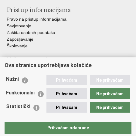
Pristup informacijama
Pravo na pristup informacijama
Savjetovanje
Zaštita osobnih podataka
Zapošljavanje
Školovanje
Važne poveznice
Ova stranica upotrebljava kolačiće
Ministarstvo unutarnjih poslova
Sindikati
Nužni
Prihvaćam
Ne prihvaćam
Udruge
Dom zdravlja MUP-a
Funkcionalni
Prihvaćam
Ne prihvaćam
Policijska akademija
Muzej policije
Statistički
Prihvaćam
Ne prihvaćam
Zaklada policijske solidarnosti
Centar za forenzična ispitivanja, istraživanja i vještačenja "Ivan
Vučetić"
Prihvaćam odabrane
Policijske uprave