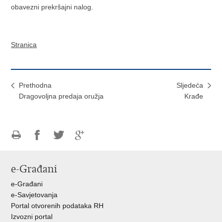
obavezni prekršajni nalog.
Stranica
Prethodna
Sljedeća
Dragovoljna predaja oružja
Krađe
Ispiši
Podijeli
Podijeli
Podijeli
stranicu
na
na
na
e-Građani
Facebooku
Twitteru
Google
+
e-Građani
e-Savjetovanja
Portal otvorenih podataka RH
Izvozni portal