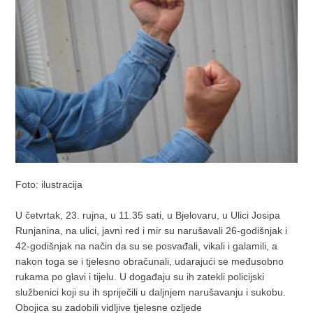
Foto: ilustracija
U četvrtak, 23. rujna, u 11.35 sati, u Bjelovaru, u Ulici Josipa
Runjanina, na ulici, javni red i mir su narušavali 26-godišnjak i
42-godišnjak na način da su se posvađali, vikali i galamili, a
nakon toga se i tjelesno obračunali, udarajući se međusobno
rukama po glavi i tijelu. U događaju su ih zatekli policijski
službenici koji su ih spriječili u daljnjem narušavanju i sukobu.
Obojica su zadobili vidljive tjelesne ozljede