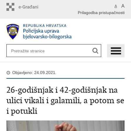
Preskoči
A
A
na
Prilagodba pristupačnosti
glavni
sadržaj
Objavljeno: 24.09.2021.
26-godišnjak i 42-godišnjak na
ulici vikali i galamili, a potom se
i potukli