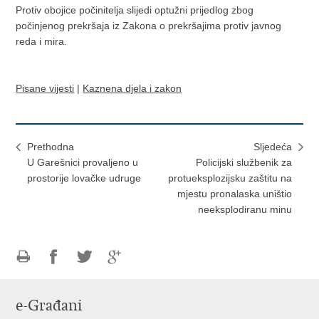
Protiv obojice počinitelja slijedi optužni prijedlog zbog
počinjenog prekršaja iz Zakona o prekršajima protiv javnog
reda i mira.
Pisane vijesti
|
Kaznena djela i zakon
Prethodna
Sljedeća
U Garešnici provaljeno u
Policijski službenik za
prostorije lovačke udruge
protueksplozijsku zaštitu na
mjestu pronalaska uništio
neeksplodiranu minu
Ispiši
Podijeli
Podijeli
Podijeli
stranicu
na
na
na
e-Građani
Facebooku
Twitteru
Google
+