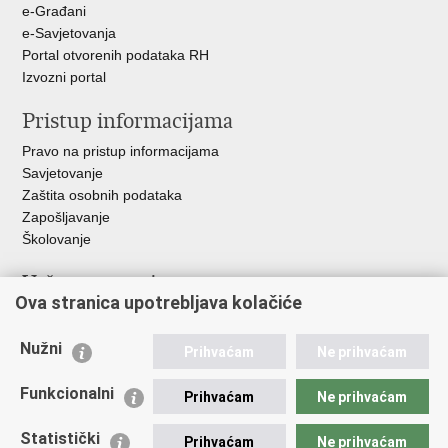
e-Građani
e-Savjetovanja
Portal otvorenih podataka RH
Izvozni portal
Pristup informacijama
Pravo na pristup informacijama
Savjetovanje
Zaštita osobnih podataka
Zapošljavanje
Školovanje
Važne poveznice
Ova stranica upotrebljava kolačiće
Ministarstvo unutarnjih poslova
Sindikati
Nužni
Prihvaćam
Ne prihvaćam
Udruge
Dom zdravlja MUP-a
Funkcionalni
Prihvaćam
Ne prihvaćam
Policijska akademija
Muzej policije
Statistički
Prihvaćam
Ne prihvaćam
Zaklada policijske solidarnosti