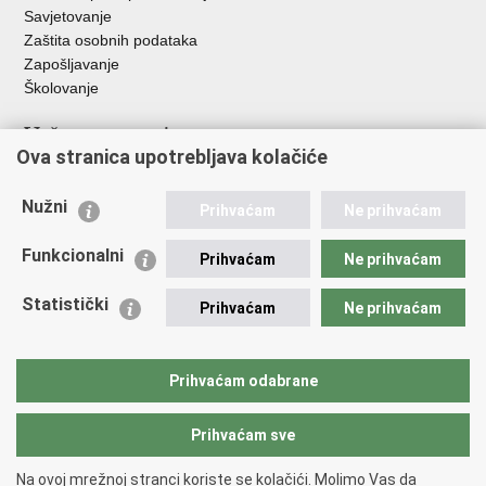
Savjetovanje
Zaštita osobnih podataka
Zapošljavanje
Školovanje
Važne poveznice
Ova stranica upotrebljava kolačiće
Ministarstvo unutarnjih poslova
Sindikati
Nužni
Prihvaćam
Ne prihvaćam
Udruge
Dom zdravlja MUP-a
Funkcionalni
Prihvaćam
Ne prihvaćam
Policijska akademija
Muzej policije
Statistički
Prihvaćam
Ne prihvaćam
Zaklada policijske solidarnosti
Centar za forenzična ispitivanja, istraživanja i vještačenja "Ivan
Vučetić"
Prihvaćam odabrane
Policijske uprave
Prihvaćam sve
Povratak na vrh
Na ovoj mrežnoj stranci koriste se kolačići. Molimo Vas da