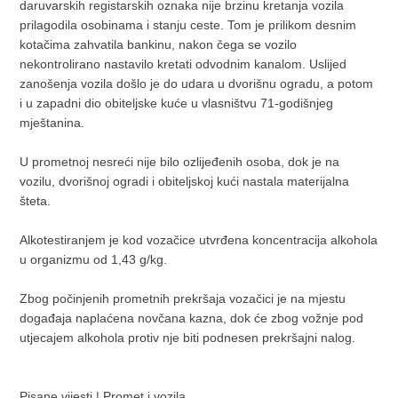
daruvarskih registarskih oznaka nije brzinu kretanja vozila
prilagodila osobinama i stanju ceste. Tom je prilikom desnim
kotačima zahvatila bankinu, nakon čega se vozilo
nekontrolirano nastavilo kretati odvodnim kanalom. Uslijed
zanošenja vozila došlo je do udara u dvorišnu ogradu, a potom
i u zapadni dio obiteljske kuće u vlasništvu 71-godišnjeg
mještanina.
U prometnoj nesreći nije bilo ozlijeđenih osoba, dok je na
vozilu, dvorišnoj ogradi i obiteljskoj kući nastala materijalna
šteta.
Alkotestiranjem je kod vozačice utvrđena koncentracija alkohola
u organizmu od 1,43 g/kg.
Zbog počinjenih prometnih prekršaja vozačici je na mjestu
događaja naplaćena novčana kazna, dok će zbog vožnje pod
utjecajem alkohola protiv nje biti podnesen prekršajni nalog.
Pisane vijesti
|
Promet i vozila