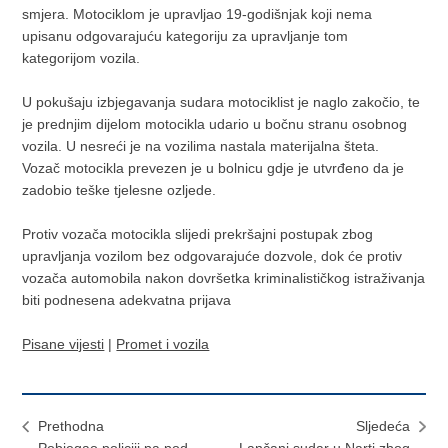
smjera. Motociklom je upravljao 19-godišnjak koji nema
upisanu odgovarajuću kategoriju za upravljanje tom
kategorijom vozila.
U pokušaju izbjegavanja sudara motociklist je naglo zakočio, te
je prednjim dijelom motocikla udario u bočnu stranu osobnog
vozila. U nesreći je na vozilima nastala materijalna šteta.
Vozač motocikla prevezen je u bolnicu gdje je utvrđeno da je
zadobio teške tjelesne ozljede.
Protiv vozača motocikla slijedi prekršajni postupak zbog
upravljanja vozilom bez odgovarajuće dozvole, dok će protiv
vozača automobila nakon dovršetka kriminalističkog istraživanja
biti podnesena adekvatna prijava
Pisane vijesti
|
Promet i vozila
Prethodna
Sljedeća
Pobjegao policiji pa pod
Lančani sudar u Narti zbog