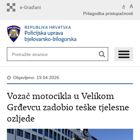
Preskoči
A
A
na
Prilagodba pristupačnosti
glavni
sadržaj
Objavljeno: 19.04.2026.
Vozač motocikla u Velikom
Grđevcu zadobio teške tjelesne
ozljede