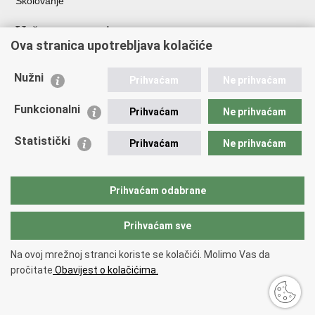
Školovanje
Važne poveznice
Ova stranica upotrebljava kolačiće
Ministarstvo unutarnjih poslova
Sindikati
Nužni
Prihvaćam
Ne prihvaćam
Udruge
Dom zdravlja MUP-a
Funkcionalni
Prihvaćam
Ne prihvaćam
Policijska akademija
Muzej policije
Statistički
Prihvaćam
Ne prihvaćam
Zaklada policijske solidarnosti
Centar za forenzična ispitivanja, istraživanja i vještačenja "Ivan
Vučetić"
Prihvaćam odabrane
Policijske uprave
Prihvaćam sve
Povratak na vrh
Na ovoj mrežnoj stranci koriste se kolačići. Molimo Vas da
Copyright © 2026 Policijska uprava Bjelovarsko-bilogorska.
Uvjeti
pročitate
Obavijest o kolačićima.
korištenja
.
Izjava o pristupačnosti
.