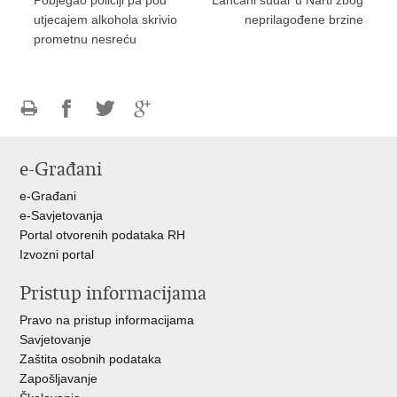
utjecajem alkohola skrivio
neprilagođene brzine
prometnu nesreću
Ispiši
Podijeli
Podijeli
Podijeli
stranicu
na
na
na
e-Građani
Facebooku
Twitteru
Google
+
e-Građani
e-Savjetovanja
Portal otvorenih podataka RH
Izvozni portal
Pristup informacijama
Pravo na pristup informacijama
Savjetovanje
Zaštita osobnih podataka
Zapošljavanje