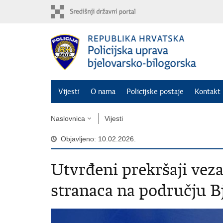
Preskoči
na
glavni
sadržaj
Vijesti
O nama
Policijske postaje
Kontakt 
Naslovnica
Vijesti
Objavljeno: 10.02.2026.
Utvrđeni prekršaji veza
stranaca na području B