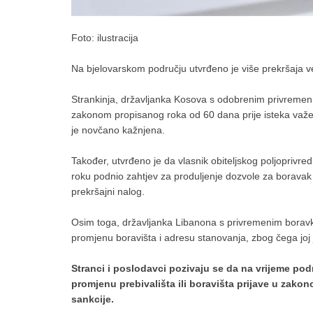
Foto: ilustracija
Na bjelovarskom području utvrđeno je više prekršaja v
Strankinja, državljanka Kosova s odobrenim privremeni
zakonom propisanog roka od 60 dana prije isteka važeć
je novčano kažnjena.
Također, utvrđeno je da vlasnik obiteljskog poljopriv
roku podnio zahtjev za produljenje dozvole za boravak 
prekršajni nalog.
Osim toga, državljanka Libanona s privremenim boravko
promjenu boravišta i adresu stanovanja, zbog čega joj
Stranci i poslodavci pozivaju se da na vrijeme pod
promjenu prebivališta ili boravišta prijave u zako
sankcije.