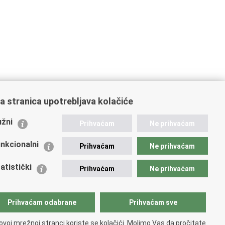
a stranica upotrebljava kolačiće
ažne poveznice
žni
Prihvaćam
Ne prihvaćam
istarstvo unutarnjih poslova
dikati
nkcionalni
Prihvaćam
Ne prihvaćam
ruge
 zdravlja MUP-a
atistički
Prihvaćam
Ne prihvaćam
icijska akademija
ej policije
lada policijske solidarnosti
Prihvaćam odabrane
Prihvaćam sve
tar za forenzična ispitivanja, istraživanja i vještačenja
an Vučetić"
ovoj mrežnoj stranci koriste se kolačići. Molimo Vas da pročitate