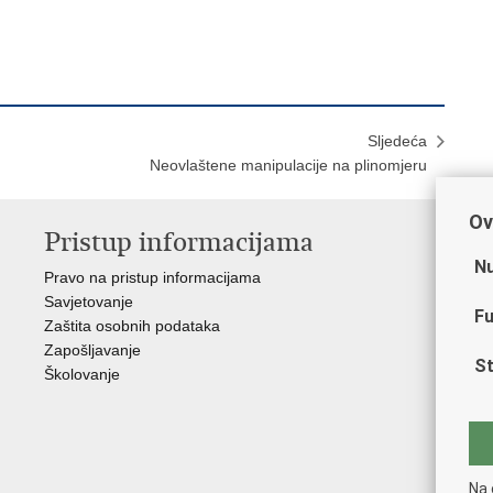
Sljedeća
Neovlaštene manipulacije na plinomjeru
Ov
Pristup informacijama
V
Nu
Pravo na pristup informacijama
Min
Savjetovanje
Sin
Fu
Zaštita osobnih podataka
Ud
Zapošljavanje
Dom
St
Školovanje
Pol
Muz
Zak
Cen
"Iv
Na 