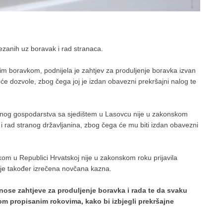
ezanih uz boravak i rad stranaca.
m boravkom, podnijela je zahtjev za produljenje boravka izvan
e dozvole, zbog čega joj je izdan obavezni prekršajni nalog te
rednog gospodarstva sa sjedištem u Lasovcu nije u zakonskom
i rad stranog državljanina, zbog čega će mu biti izdan obavezni
m u Republici Hrvatskoj nije u zakonskom roku prijavila
 je također izrečena novčana kazna.
nose zahtjeve za produljenje boravka i rada te da svaku
nom propisanim rokovima, kako bi izbjegli prekršajne