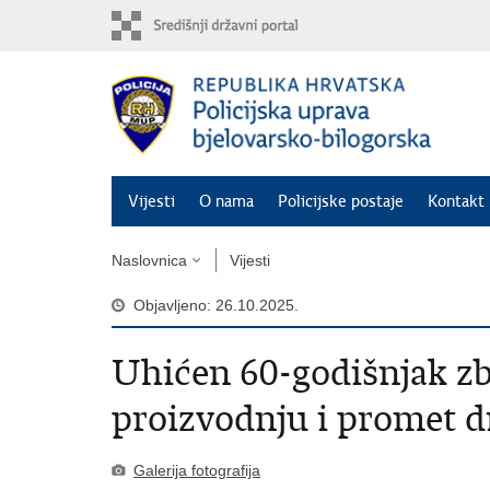
Preskoči
na
glavni
sadržaj
Vijesti
O nama
Policijske postaje
Kontakt 
Naslovnica
Vijesti
Objavljeno: 26.10.2025.
Uhićen 60-godišnjak z
proizvodnju i promet 
Galerija fotografija