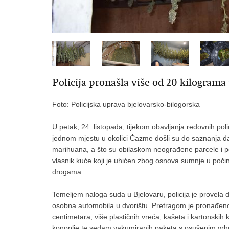
Policija pronašla više od 20 kilograma
Foto: Policijska uprava bjelovarsko-bilogorska
U petak, 24. listopada, tijekom obavljanja redovnih polic
jednom mjestu u okolici Čazme došli su do saznanja da 
marihuana, a što su obilaskom neograđene parcele i potv
vlasnik kuće koji je uhićen zbog osnova sumnje u poči
drogama.
Temeljem naloga suda u Bjelovaru, policija je provela 
osobna automobila u dvorištu. Pretragom je pronađeno
centimetara, više plastičnih vreća, kašeta i kartonskih k
konoplje te sedam vakumiranih paketa s osušenim vrhov