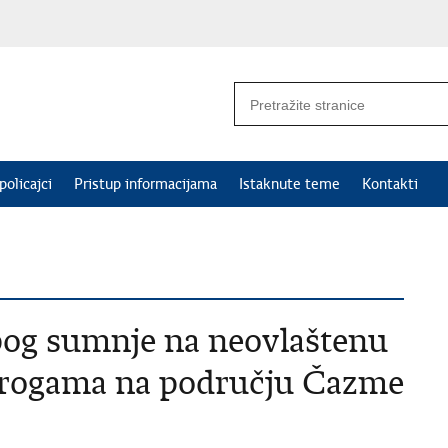
policajci
Pristup informacijama
Istaknute teme
Kontakti
bog sumnje na neovlaštenu
drogama na području Čazme