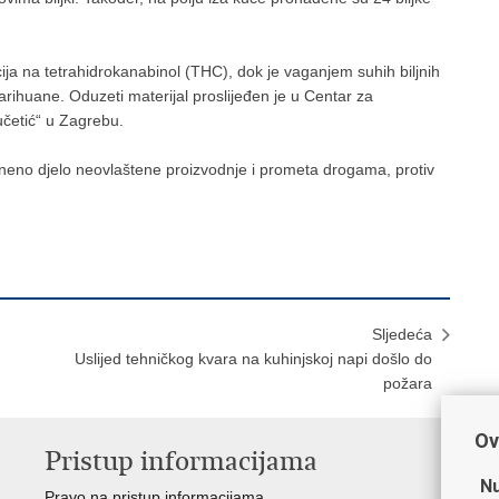
ija na tetrahidrokanabinol (THC), dok je vaganjem suhih biljnih
rihuane. Oduzeti materijal proslijeđen je u Centar za
Vučetić“ u Zagrebu.
eno djelo neovlaštene proizvodnje i prometa drogama, protiv
Sljedeća
Uslijed tehničkog kvara na kuhinjskoj napi došlo do
požara
Ov
Pristup informacijama
V
Nu
Pravo na pristup informacijama
Min