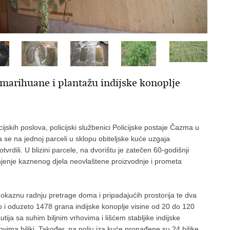
 marihuane i plantažu indijske konoplje
ijskih poslova, policijski službenici Policijske postaje Čazma u
se na jednoj parceli u sklopu obiteljske kuće uzgaja
rdili. U blizini parcele, na dvorištu je zatečen 60-godišnji
njenje kaznenog djela neovlaštene proizvodnje i prometa
dokaznu radnju pretrage doma i pripadajućih prostorija te dva
 i oduzeto 1478 grana indijske konoplje visine od 20 do 120
utija sa suhim biljnim vrhovima i lišćem stabljike indijske
ima biljki. Također, na polju iza kuće pronađene su 24 biljke