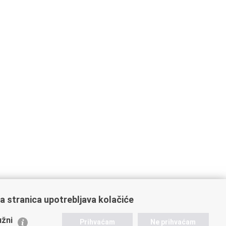
a stranica upotrebljava kolačiće
ažne poveznice
žni
Prihvaćam
Ne prihvaćam
istarstvo unutarnjih poslova