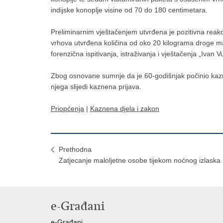
indijske konoplje visine od 70 do 180 centimetara.
Preliminarnim vještačenjem utvrđena je pozitivna reakc
vrhova utvrđena količina od oko 20 kilograma droge ma
forenzična ispitivanja, istraživanja i vještačenja „Ivan 
Zbog osnovane sumnje da je 60-godišnjak počinio kazn
njega slijedi kaznena prijava.
Priopćenja
|
Kaznena djela i zakon
Prethodna
Zatjecanje maloljetne osobe tijekom noćnog izlaska
e-Građani
e-Građani