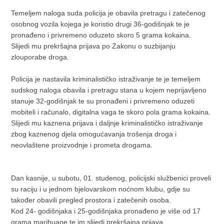
Temeljem naloga suda policija je obavila pretragu i zatečenog
osobnog vozila kojega je koristio drugi 36-godišnjak te je
pronađeno i privremeno oduzeto skoro 5 grama kokaina.
Slijedi mu prekršajna prijava po Zakonu o suzbijanju
zlouporabe droga.
Policija je nastavila kriminalističko istraživanje te je temeljem
sudskog naloga obavila i pretragu stana u kojem neprijavljeno
stanuje 32-godišnjak te su pronađeni i privremeno oduzeti
mobiteli i računalo, digitalna vaga te skoro pola grama kokaina.
Slijedi mu kaznena prijava i daljnje kriminalističko istraživanje
zbog kaznenog djela omogućavanja trošenja droga i
neovlaštene proizvodnje i prometa drogama.
Dan kasnije, u subotu, 01. studenog, policijski službenici proveli
su raciju i u jednom bjelovarskom noćnom klubu, gdje su
također obavili pregled prostora i zatečenih osoba.
Kod 24- godišnjaka i 25-godišnjaka pronađeno je više od 17
grama marihuane te im slijedi prekršajna prijava.