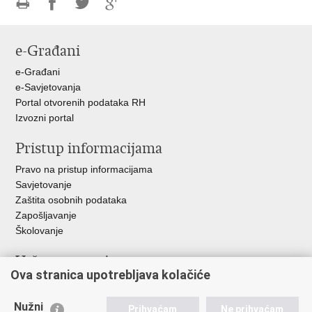
Ispiši
Podijeli
Podijeli
Podijeli
stranicu
na
na
na
e-Građani
Facebooku
Twitteru
Google
+
e-Građani
e-Savjetovanja
Portal otvorenih podataka RH
Izvozni portal
Pristup informacijama
Pravo na pristup informacijama
Savjetovanje
Zaštita osobnih podataka
Zapošljavanje
Školovanje
Važne poveznice
Ova stranica upotrebljava kolačiće
Ministarstvo unutarnjih poslova
Sindikati
Nužni
Prihvaćam
Ne prihvaćam