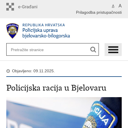
Preskoči
A
A
na
Prilagodba pristupačnosti
glavni
sadržaj
Objavljeno: 09.11.2025.
Policijska racija u Bjelovaru