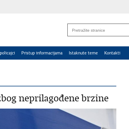
policajci
Pristup informacijama
Istaknute teme
Kontakti
zbog neprilagođene brzine