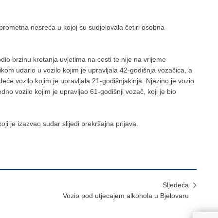
e prometna nesreća u kojoj su sudjelovala četiri osobna
dio brzinu kretanja uvjetima na cesti te nije na vrijeme
ikom udario u vozilo kojim je upravljala 42-godišnja vozačica, a
eće vozilo kojim je upravljala 21-godišnjakinja. Njezino je vozio
no vozilo kojim je upravljao 61-godišnji vozač, koji je bio
oji je izazvao sudar slijedi prekršajna prijava.
Sljedeća
Vozio pod utjecajem alkohola u Bjelovaru