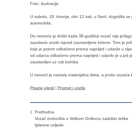
Foto: ilustracija
U subotu, 18. travnja, oko 12 sati, u Narti, dogodila s
automobila.
Do nesreće je došlo kada 38-godišnji vozač nije prilago
zaustavio vozilo ispred zaustavljene kolone. Tom je pril
koje je potom odbačeno prema naprijed i udarilo u sljed
od udarca odbačeno prema naprijed i udarilo je u još jed
zaustavljen uz rub kolnika.
U nesreći je nastala materijalna šteta, a protiv vozača k
Pisane vijesti
|
Promet i vozila
Prethodna
Vozač motocikla u Velikom Grđevcu zadobio teške
tjelesne ozljede