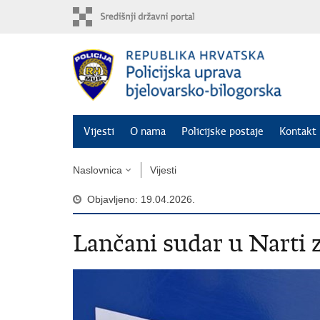
Preskoči
na
glavni
sadržaj
Vijesti
O nama
Policijske postaje
Kontakt 
Naslovnica
Vijesti
Objavljeno: 19.04.2026.
Lančani sudar u Narti 