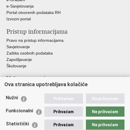
e-Savjetovanja
Portal otvorenih podataka RH
Izvozni portal
Pristup informacijama
Pravo na pristup informacijama
Savjetovanje
Zaštita osobnih podataka
Zapošljavanje
Školovanje
Važne poveznice
Ova stranica upotrebljava kolačiće
Ministarstvo unutarnjih poslova
Sindikati
Nužni
Prihvaćam
Ne prihvaćam
Udruge
Dom zdravlja MUP-a
Funkcionalni
Prihvaćam
Ne prihvaćam
Policijska akademija
Muzej policije
Statistički
Prihvaćam
Ne prihvaćam
Zaklada policijske solidarnosti