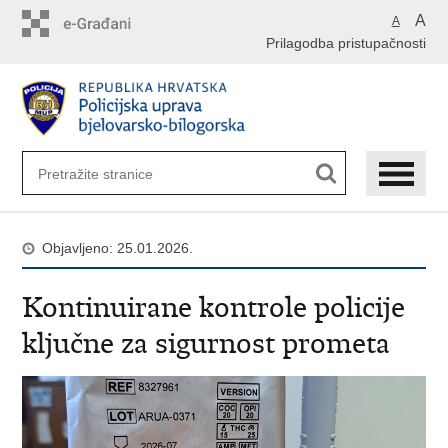
Preskoči
A
A
na
Prilagodba pristupačnosti
glavni
sadržaj
Objavljeno: 25.01.2026.
Kontinuirane kontrole policije
ključne za sigurnost prometa