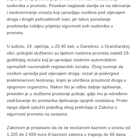
sudionika u prometu. Poseban naglasak stavlja se na otkrivanje
i sankcioniranje vozača koji upravljaju vozilima pod utjecajem
droga i drugih psihoaktivnih tvari, jer takvo ponašanje
predstavlja ozbiljnu prijetnju sigurnosti svih sudionika u
prometu.
U subotu, 24. siječnja, u 20.40 sati, u Garešnici, u Graničarskoj
ulici, policijski službenici su tijekom nadzora prometa zatekli 19-
godišnjeg vozača koji je upravljao osobnim automobilom
njemačkih nacionalnih registarskih oznaka. Zbog sumnje da
vozilom upravlja pod utjecajem droga, vozač je podvrgnut
preliminarnom testiranju, kojim je utvrđena prisutnost droga u
njegovom organizmu. Nakon što je odbio daljnje ispitivanje,
priveden je u službene prostorije policije, gdje mu je određeno
zadržavanje do prestanka djelovanja opojnih sredstava. Protiv
njega slijedi optužni prijedlog zbog prekršaja iz Zakona o
sigurnosti prometa na cestama.
Zakonom je propisano da će se novčanom kaznom u iznosu od
1.320 do 2.650 eura ili kaznom zatvora u trajanju do 60 dana