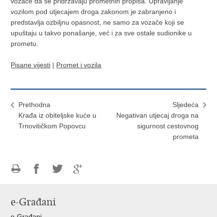
vozače da se pridržavaju prometnih propisa. Upravljanje
vozilom pod utjecajem droga zakonom je zabranjeno i
predstavlja ozbiljnu opasnost, ne samo za vozače koji se
upuštaju u takvo ponašanje, već i za sve ostale sudionike u
prometu.
Pisane vijesti
|
Promet i vozila
Prethodna
Sljedeća
Krađa iz obiteljske kuće u
Negativan utjecaj droga na
Trnovitičkom Popovcu
sigurnost cestovnog
prometa
Ispiši
Podijeli
Podijeli
Podijeli
stranicu
na
na
na
e-Građani
Facebooku
Twitteru
Google
+
e-Građani