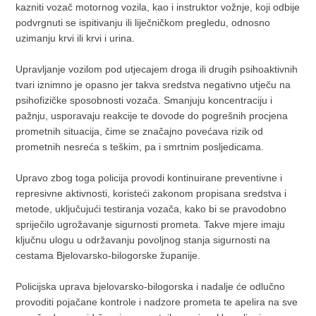
kazniti vozač motornog vozila, kao i instruktor vožnje, koji odbije
podvrgnuti se ispitivanju ili liječničkom pregledu, odnosno
uzimanju krvi ili krvi i urina.
Upravljanje vozilom pod utjecajem droga ili drugih psihoaktivnih
tvari iznimno je opasno jer takva sredstva negativno utječu na
psihofizičke sposobnosti vozača. Smanjuju koncentraciju i
pažnju, usporavaju reakcije te dovode do pogrešnih procjena
prometnih situacija, čime se značajno povećava rizik od
prometnih nesreća s teškim, pa i smrtnim posljedicama.
Upravo zbog toga policija provodi kontinuirane preventivne i
represivne aktivnosti, koristeći zakonom propisana sredstva i
metode, uključujući testiranja vozača, kako bi se pravodobno
spriječilo ugrožavanje sigurnosti prometa. Takve mjere imaju
ključnu ulogu u održavanju povoljnog stanja sigurnosti na
cestama Bjelovarsko-bilogorske županije.
Policijska uprava bjelovarsko-bilogorska i nadalje će odlučno
provoditi pojačane kontrole i nadzore prometa te apelira na sve