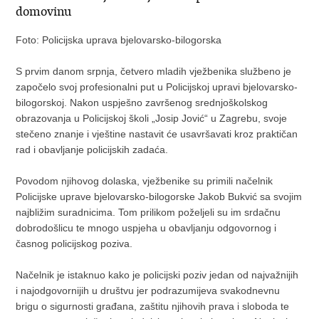
domovinu
Foto: Policijska uprava bjelovarsko-bilogorska
S prvim danom srpnja, četvero mladih vježbenika službeno je
započelo svoj profesionalni put u Policijskoj upravi bjelovarsko-
bilogorskoj. Nakon uspješno završenog srednjoškolskog
obrazovanja u Policijskoj školi „Josip Jović“ u Zagrebu, svoje
stečeno znanje i vještine nastavit će usavršavati kroz praktičan
rad i obavljanje policijskih zadaća.
Povodom njihovog dolaska, vježbenike su primili načelnik
Policijske uprave bjelovarsko-bilogorske Jakob Bukvić sa svojim
najbližim suradnicima. Tom prilikom poželjeli su im srdačnu
dobrodošlicu te mnogo uspjeha u obavljanju odgovornog i
časnog policijskog poziva.
Načelnik je istaknuo kako je policijski poziv jedan od najvažnijih
i najodgovornijih u društvu jer podrazumijeva svakodnevnu
brigu o sigurnosti građana, zaštitu njihovih prava i sloboda te