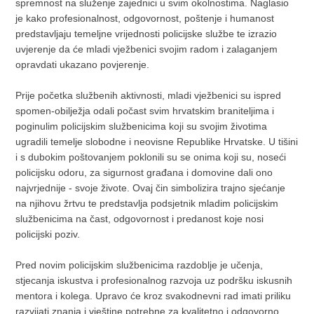
spremnost na služenje zajednici u svim okolnostima. Naglasio
je kako profesionalnost, odgovornost, poštenje i humanost
predstavljaju temeljne vrijednosti policijske službe te izrazio
uvjerenje da će mladi vježbenici svojim radom i zalaganjem
opravdati ukazano povjerenje.
Prije početka službenih aktivnosti, mladi vježbenici su ispred
spomen-obilježja odali počast svim hrvatskim braniteljima i
poginulim policijskim službenicima koji su svojim životima
ugradili temelje slobodne i neovisne Republike Hrvatske. U tišini
i s dubokim poštovanjem poklonili su se onima koji su, noseći
policijsku odoru, za sigurnost građana i domovine dali ono
najvrjednije - svoje živote. Ovaj čin simbolizira trajno sjećanje
na njihovu žrtvu te predstavlja podsjetnik mladim policijskim
službenicima na čast, odgovornost i predanost koje nosi
policijski poziv.
Pred novim policijskim službenicima razdoblje je učenja,
stjecanja iskustva i profesionalnog razvoja uz podršku iskusnih
mentora i kolega. Upravo će kroz svakodnevni rad imati priliku
razvijati znanja i vještine potrebne za kvalitetno i odgovorno