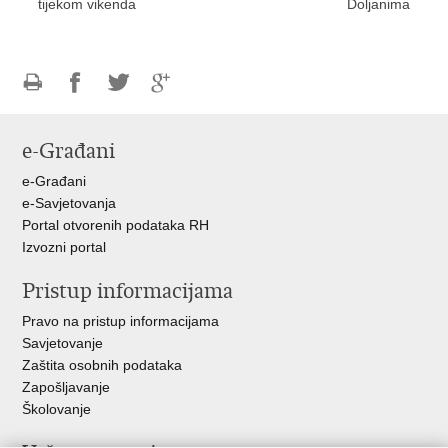
tijekom vikenda
Doljanima
Ispiši
Podijeli
Podijeli
Podijeli
stranicu
na
na
na
e-Građani
Facebooku
Twitteru
Google
+
e-Građani
e-Savjetovanja
Portal otvorenih podataka RH
Izvozni portal
Pristup informacijama
Pravo na pristup informacijama
Savjetovanje
Zaštita osobnih podataka
Zapošljavanje
Školovanje