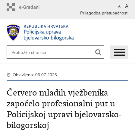
Preskoči
A
A
na
Prilagodba pristupačnosti
glavni
sadržaj
Objavljeno: 06.07.2026.
Četvero mladih vježbenika
započelo profesionalni put u
Policijskoj upravi bjelovarsko-
bilogorskoj