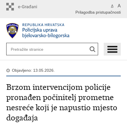
Preskoči
A
A
na
Prilagodba pristupačnosti
glavni
sadržaj
Objavljeno: 13.05.2026.
Brzom intervencijom policije
pronađen počinitelj prometne
nesreće koji je napustio mjesto
događaja