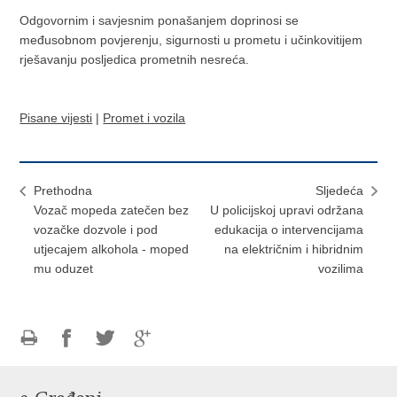
Odgovornim i savjesnim ponašanjem doprinosi se
međusobnom povjerenju, sigurnosti u prometu i učinkovitijem
rješavanju posljedica prometnih nesreća.
Pisane vijesti
|
Promet i vozila
Prethodna
Sljedeća
Vozač mopeda zatečen bez
U policijskoj upravi održana
vozačke dozvole i pod
edukacija o intervencijama
utjecajem alkohola - moped
na električnim i hibridnim
mu oduzet
vozilima
Ispiši
Podijeli
Podijeli
Podijeli
stranicu
na
na
na
Facebooku
Twitteru
Google