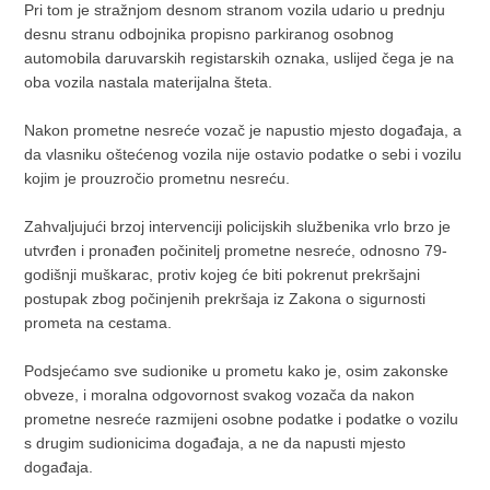
Pri tom je stražnjom desnom stranom vozila udario u prednju
desnu stranu odbojnika propisno parkiranog osobnog
automobila daruvarskih registarskih oznaka, uslijed čega je na
oba vozila nastala materijalna šteta.
Nakon prometne nesreće vozač je napustio mjesto događaja, a
da vlasniku oštećenog vozila nije ostavio podatke o sebi i vozilu
kojim je prouzročio prometnu nesreću.
Zahvaljujući brzoj intervenciji policijskih službenika vrlo brzo je
utvrđen i pronađen počinitelj prometne nesreće, odnosno 79-
godišnji muškarac, protiv kojeg će biti pokrenut prekršajni
postupak zbog počinjenih prekršaja iz Zakona o sigurnosti
prometa na cestama.
Podsjećamo sve sudionike u prometu kako je, osim zakonske
obveze, i moralna odgovornost svakog vozača da nakon
prometne nesreće razmijeni osobne podatke i podatke o vozilu
s drugim sudionicima događaja, a ne da napusti mjesto
događaja.