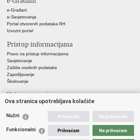
e-Građani
+
e-Građani
e-Savjetovanja
Portal otvorenih podataka RH
Izvozni portal
Pristup informacijama
Pravo na pristup informacijama
Savjetovanje
Zaštita osobnih podataka
Zapošljavanje
Školovanje
Važne poveznice
Ova stranica upotrebljava kolačiće
Ministarstvo unutarnjih poslova
Sindikati
Nužni
Prihvaćam
Ne prihvaćam
Udruge
Dom zdravlja MUP-a
Funkcionalni
Prihvaćam
Ne prihvaćam
Policijska akademija
Muzej policije