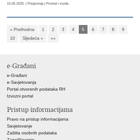
15.05.2025. | Priopćenja | Promet i vozila
« Prethodna
1
2
3
4
5
6
7
8
9
10
Sljedeća »
»»
e-Građani
e-Građani
e-Savjetovanja
Portal otvorenih podataka RH
Izvozni portal
Pristup informacijama
Pravo na pristup informacijama
Savjetovanje
Zaštita osobnih podataka
Zapošljavanje