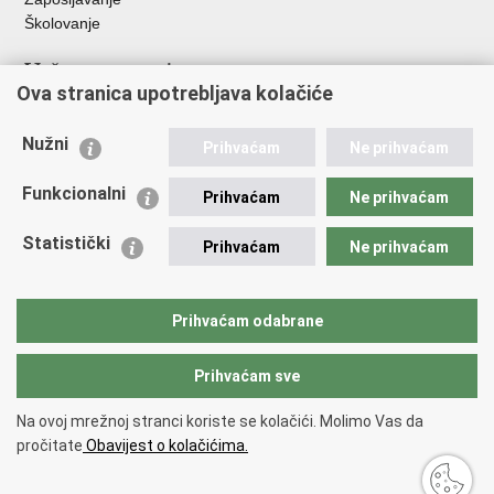
Školovanje
Važne poveznice
Ova stranica upotrebljava kolačiće
Ministarstvo unutarnjih poslova
Sindikati
Nužni
Prihvaćam
Ne prihvaćam
Udruge
Dom zdravlja MUP-a
Funkcionalni
Prihvaćam
Ne prihvaćam
Policijska akademija
Muzej policije
Statistički
Prihvaćam
Ne prihvaćam
Zaklada policijske solidarnosti
Centar za forenzična ispitivanja, istraživanja i vještačenja "Ivan
Vučetić"
Prihvaćam odabrane
Policijske uprave
Prihvaćam sve
Povratak na vrh
Na ovoj mrežnoj stranci koriste se kolačići. Molimo Vas da
Copyright © 2026 Policijska uprava Bjelovarsko-bilogorska.
Uvjeti
pročitate
Obavijest o kolačićima.
korištenja
.
Izjava o pristupačnosti
.