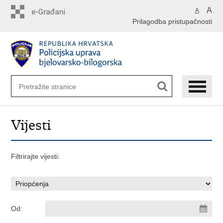
Preskoči
A
A
na
Prilagodba pristupačnosti
glavni
sadržaj
Vijesti
Filtrirajte vijesti:
Od: