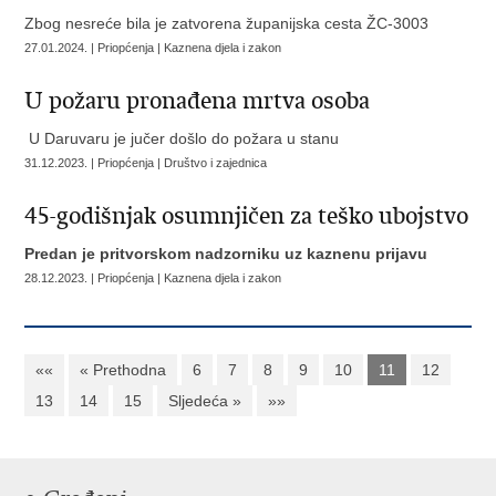
Zbog nesreće bila je zatvorena županijska cesta ŽC-3003
27.01.2024. | Priopćenja | Kaznena djela i zakon
U požaru pronađena mrtva osoba
U Daruvaru je jučer došlo do požara u stanu
31.12.2023. | Priopćenja | Društvo i zajednica
45-godišnjak osumnjičen za teško ubojstvo
Predan je pritvorskom nadzorniku uz kaznenu prijavu
28.12.2023. | Priopćenja | Kaznena djela i zakon
««
« Prethodna
6
7
8
9
10
11
12
13
14
15
Sljedeća »
»»