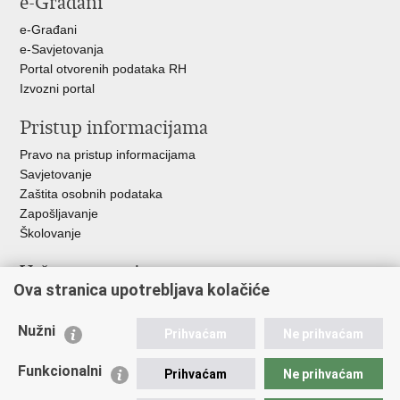
e-Građani
e-Građani
e-Savjetovanja
Portal otvorenih podataka RH
Izvozni portal
Pristup informacijama
Pravo na pristup informacijama
Savjetovanje
Zaštita osobnih podataka
Zapošljavanje
Školovanje
Važne poveznice
Ova stranica upotrebljava kolačiće
Ministarstvo unutarnjih poslova
Sindikati
Nužni
Prihvaćam
Ne prihvaćam
Udruge
Dom zdravlja MUP-a
Funkcionalni
Prihvaćam
Ne prihvaćam
Policijska akademija
Muzej policije