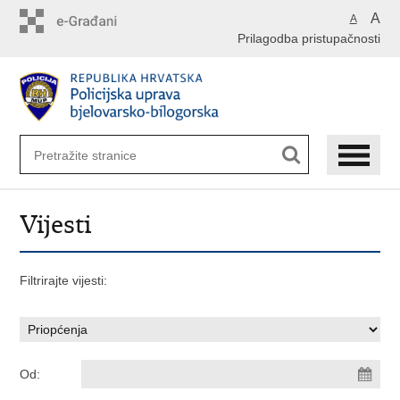
Preskoči
A
A
na
Prilagodba pristupačnosti
glavni
sadržaj
Vijesti
Filtrirajte vijesti:
Od: