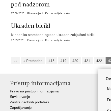
pod nadzorom
17.09.2020. | Pisane vijesti | Kaznena djela i zakon
Ukraden bicikl
Iz hodnika stambene zgrade ukraden zaključani bicikl
17.09.2020. | Pisane vijesti | Kaznena djela i zakon
««
« Prethodna
418
419
420
421
422
4
Ov
Pristup informacijama
V
Nu
Pravo na pristup informacijama
Min
Savjetovanje
Sin
Fu
Zaštita osobnih podataka
Ud
Zapošljavanje
Dom