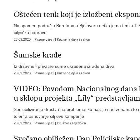
Oštećen tenk koji je izložbeni ekspon
Na spomen području Barutana u Bjelovaru netko je na tenku T-55 
ciljničku napravu
23.09.2020. | Pisane vijesti | Kaznena djela i zakon
Šumske krađe
Iz državne i privatne šume ukradena izrađena drva
23.09.2020. | Pisane vijesti | Kaznena djela i zakon
VIDEO: Povodom Nacionalnog dana bo
u sklopu projekta „Lily“ predstavlja
Senzibiliziranje društva na problematiku nasilja nad ženama te s
tolerira osnovni je cilj ove kampanje
23.09.2020. | Pisane vijesti | Društvo i zajednica
Svečano obilježen Dan Policijske kape