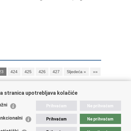
23
424
425
426
427
Sljedeća »
»»
a stranica upotrebljava kolačiće
ažne poveznice
žni
Prihvaćam
Ne prihvaćam
istarstvo unutarnjih poslova
dikati
nkcionalni
Prihvaćam
Ne prihvaćam
ruge
 zdravlja MUP-a