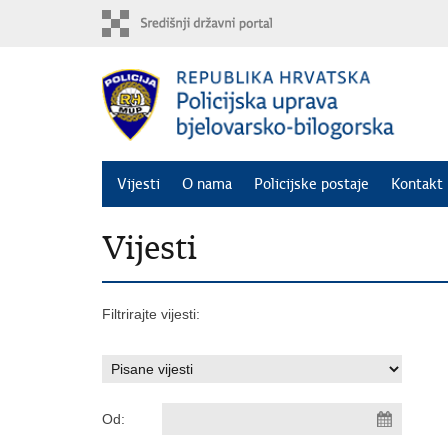
Preskoči
na
glavni
sadržaj
Vijesti
O nama
Policijske postaje
Kontakt 
Vijesti
Filtrirajte vijesti:
Od: