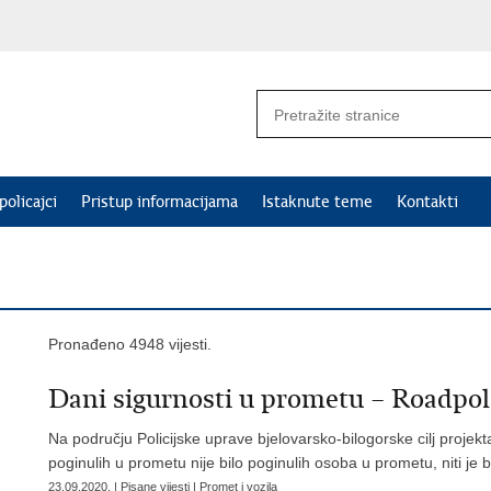
policajci
Pristup informacijama
Istaknute teme
Kontakti
Pronađeno 4948 vijesti.
Dani sigurnosti u prometu – Roadpol
Na području Policijske uprave bjelovarsko-bilogorske cilj projekt
poginulih u prometu nije bilo poginulih osoba u prometu, niti je
23.09.2020. | Pisane vijesti | Promet i vozila