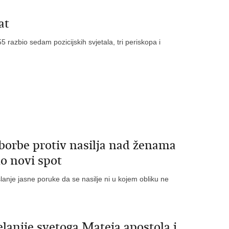
at
razbio sedam pozicijskih svjetala, tri periskopa i
rbe protiv nasilja nad ženama
mo novi spot
lanje jasne poruke da se nasilje ni u kojem obliku ne
lanije svetoga Mateja apostola i