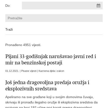
Do:
Pronađeno 4951 vijesti.
Pijani 33-godišnjak narušavao javni red i
mir na benzinskoj postaji
01.12.2021. | Pisane vijesti | Kaznena djela i zakon
Još jedna dragovoljna predaja oružja i
eksplozivnih sredstava
Apeliramo na sve građane koji u svojim domovima čuvaju,
skrivaju ili pronađu ilegalno oružje ili eksplozivna sredstva da
pozivom na broj 192 učine prvi korak prema dragovoljnoj