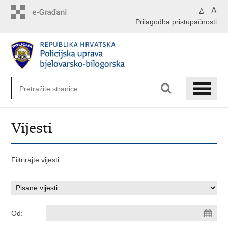
Preskoči
A
A
na
Prilagodba pristupačnosti
glavni
sadržaj
Vijesti
Filtrirajte vijesti:
Od: