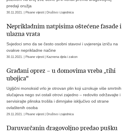
predaji oružja
30.11.2021. | Pisane vijesti | Društvo i zajednica
Neprikladnim natpisima oštećene fasade i
ulazna vrata
Svjedoci smo da se često osobni stavovi i uvjerenja izriču na
ovakve neprikladne načine
30.11.2021. | Pisane vijesti | Kaznena djela i zakon
Građani oprez – u domovima vreba „tihi
ubojica"
Ugljični monoksid vrlo je otrovan plin koji uzrokuje više smrtnih
slučajeva nego svi ostali otrovi zajedno – redovito održavajte i
servisirajte plinska trošila i dimnjake isključivo od strane
ovlaštenih osoba
29.11.2021. | Pisane vijesti | Društvo i zajednica
Daruvarčanin dragovoljno predao pušku