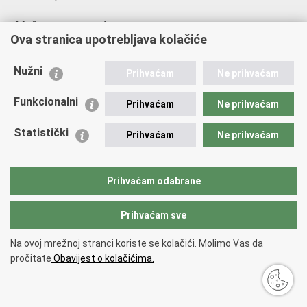
Važne poveznice
Ova stranica upotrebljava kolačiće
Ministarstvo unutarnjih poslova
Sindikati
Nužni
Prihvaćam
Ne prihvaćam
Udruge
Dom zdravlja MUP-a
Funkcionalni
Prihvaćam
Ne prihvaćam
Policijska akademija
Muzej policije
Statistički
Prihvaćam
Ne prihvaćam
Zaklada policijske solidarnosti
Centar za forenzična ispitivanja, istraživanja i vještačenja "Ivan
Vučetić"
Prihvaćam odabrane
Policijske uprave
Prihvaćam sve
Povratak na vrh
Na ovoj mrežnoj stranci koriste se kolačići. Molimo Vas da
Copyright © 2026 Policijska uprava Bjelovarsko-bilogorska.
Uvjeti
pročitate
Obavijest o kolačićima.
korištenja
.
Izjava o pristupačnosti
.