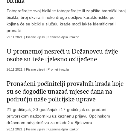
bicikla
Fotografirajte svoj bicikl te fotografirajte ili zapišite tvornički broj
bicikla, broj okvira ili neke druge uočljive karakteristike po
kojima će se bicikl u slučaju krađe moći lakše identificirati i
pronaći
29.11.2021. | Pisane vijesti | Kaznena djela i zakon
U prometnoj nesreći u Dežanovcu dvije
osobe su teže tjelesno ozlijeđene
26.11.2021. | Pisane vijesti | Promet i vozila
Pronađeni počinitelji provalnih krađa koje
su se dogodile unazad mjesec dana na
području naše policijske uprave
21-godišnjak, 20-godišnjak i 17-godišnjak su predani
pritvorskom nadzorniku uz kaznenu prijavu Općinskom
državnom odvjetništvu za mladež u Bjelovaru.
26.11.2021. | Pisane vijesti | Kaznena djela i zakon