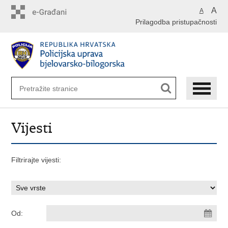
Preskoči
A
A
na
Prilagodba pristupačnosti
glavni
sadržaj
Vijesti
Filtrirajte vijesti:
Od: