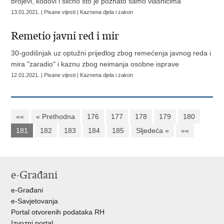
brojevi, kodovi i slično što je poznato samo vlasnicima
13.01.2021. | Pisane vijesti | Kaznena djela i zakon
Remetio javni red i mir
30-godišnjak uz optužni prijedlog zbog remećenja javnog reda i
mira "zaradio" i kaznu zbog neimanja osobne isprave
12.01.2021. | Pisane vijesti | Kaznena djela i zakon
««
« Prethodna
176
177
178
179
180
181
182
183
184
185
Sljedeća »
»»
e-Građani
e-Građani
e-Savjetovanja
Portal otvorenih podataka RH
Izvozni portal