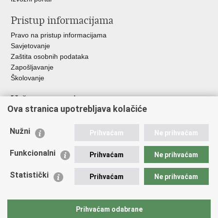
Pristup informacijama
Pravo na pristup informacijama
Savjetovanje
Zaštita osobnih podataka
Zapošljavanje
Školovanje
Važne poveznice
Ova stranica upotrebljava kolačiće
Ministarstvo unutarnjih poslova
Sindikati
Nužni
Prihvaćam
Ne prihvaćam
Udruge
Dom zdravlja MUP-a
Funkcionalni
Prihvaćam
Ne prihvaćam
Policijska akademija
Muzej policije
Statistički
Prihvaćam
Ne prihvaćam
Zaklada policijske solidarnosti
Centar za forenzična ispitivanja, istraživanja i vještačenja "Ivan
Vučetić"
Prihvaćam odabrane
Policijske uprave