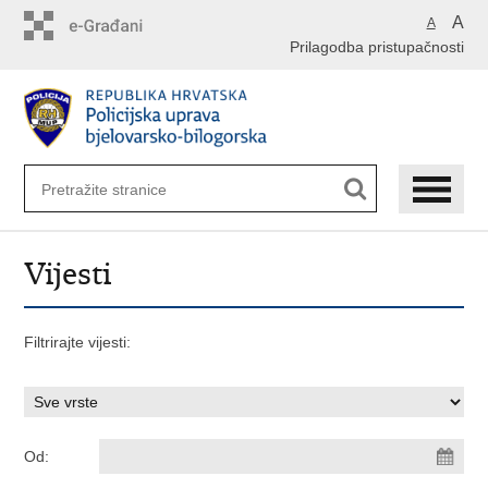
Preskoči
A
A
na
Prilagodba pristupačnosti
glavni
sadržaj
Vijesti
Filtrirajte vijesti:
Od: