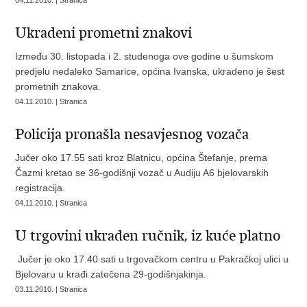
04.11.2010. | Stranica
Ukradeni prometni znakovi
Između 30. listopada i 2. studenoga ove godine u šumskom
predjelu nedaleko Samarice, općina Ivanska, ukradeno je šest
prometnih znakova.
04.11.2010. | Stranica
Policija pronašla nesavjesnog vozača
Jučer oko 17.55 sati kroz Blatnicu, općina Štefanje, prema
Čazmi kretao se 36-godišnji vozač u Audiju A6 bjelovarskih
registracija.
04.11.2010. | Stranica
U trgovini ukraden ručnik, iz kuće platno
Jučer je oko 17.40 sati u trgovačkom centru u Pakračkoj ulici u
Bjelovaru u krađi zatečena 29-godišnjakinja.
03.11.2010. | Stranica