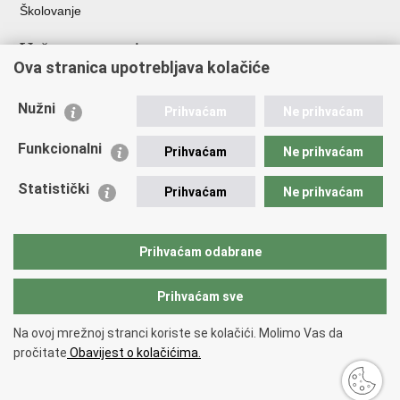
Školovanje
Važne poveznice
Ova stranica upotrebljava kolačiće
Ministarstvo unutarnjih poslova
Sindikati
Nužni
Prihvaćam
Ne prihvaćam
Udruge
Dom zdravlja MUP-a
Funkcionalni
Prihvaćam
Ne prihvaćam
Policijska akademija
Muzej policije
Statistički
Prihvaćam
Ne prihvaćam
Zaklada policijske solidarnosti
Centar za forenzična ispitivanja, istraživanja i vještačenja "Ivan
Vučetić"
Prihvaćam odabrane
Policijske uprave
Prihvaćam sve
Povratak na vrh
Na ovoj mrežnoj stranci koriste se kolačići. Molimo Vas da
Copyright © 2026 Policijska uprava Bjelovarsko-bilogorska.
Uvjeti
pročitate
Obavijest o kolačićima.
korištenja
.
Izjava o pristupačnosti
.