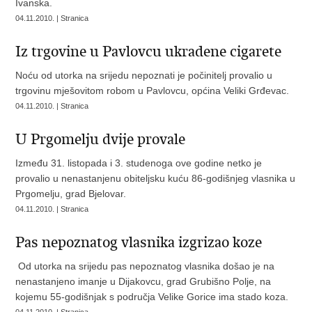
Ivanska.
04.11.2010. | Stranica
Iz trgovine u Pavlovcu ukradene cigarete
Noću od utorka na srijedu nepoznati je počinitelj provalio u
trgovinu mješovitom robom u Pavlovcu, općina Veliki Grđevac.
04.11.2010. | Stranica
U Prgomelju dvije provale
Između 31. listopada i 3. studenoga ove godine netko je
provalio u nenastanjenu obiteljsku kuću 86-godišnjeg vlasnika u
Prgomelju, grad Bjelovar.
04.11.2010. | Stranica
Pas nepoznatog vlasnika izgrizao koze
Od utorka na srijedu pas nepoznatog vlasnika došao je na
nenastanjeno imanje u Dijakovcu, grad Grubišno Polje, na
kojemu 55-godišnjak s područja Velike Gorice ima stado koza.