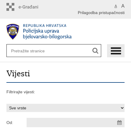
Preskoči
A
A
na
Prilagodba pristupačnosti
glavni
sadržaj
Vijesti
Filtrirajte vijesti:
Od: