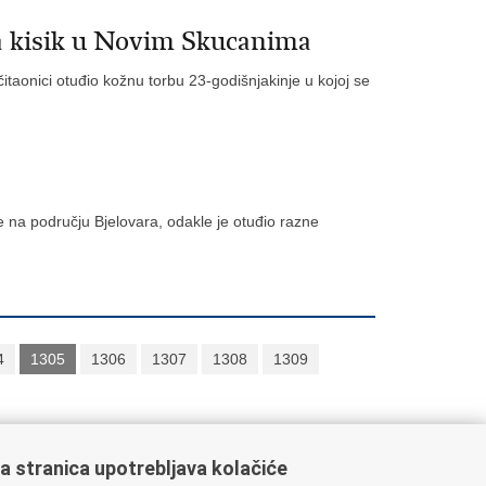
za kisik u Novim Skucanima
itaonici otuđio kožnu torbu 23-godišnjakinje u kojoj se
e na području Bjelovara, odakle je otuđio razne
".
4
1305
1306
1307
1308
1309
a stranica upotrebljava kolačiće