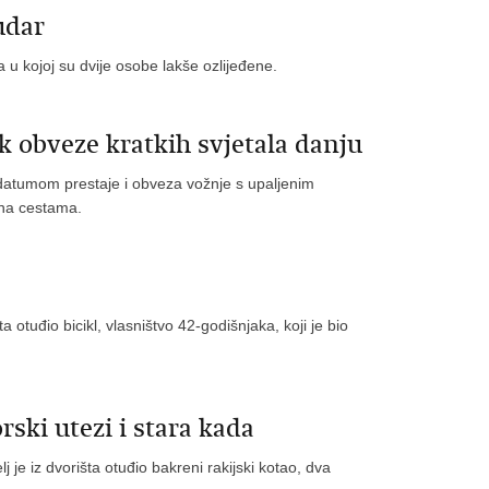
udar
 u kojoj su dvije osobe lakše ozlijeđene.
 obveze kratkih svjetala danju
 datumom prestaje i obveza vožnje s upaljenim
 na cestama.
 otuđio bicikl, vlasništvo 42-godišnjaka, koji je bio
rski utezi i stara kada
 je iz dvorišta otuđio bakreni rakijski kotao, dva