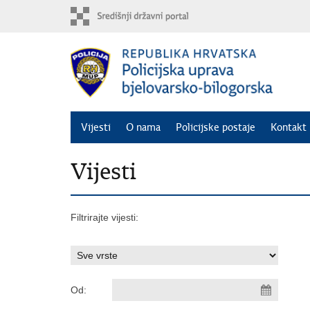
Preskoči
na
glavni
sadržaj
Vijesti
O nama
Policijske postaje
Kontakt 
Vijesti
Filtrirajte vijesti:
Od: