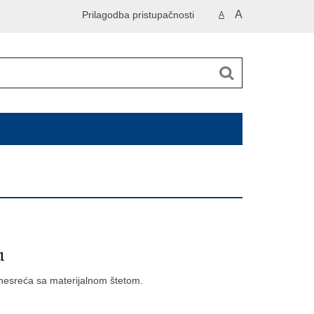
A
Prilagodba pristupačnosti
A
u
nesreća sa materijalnom štetom.