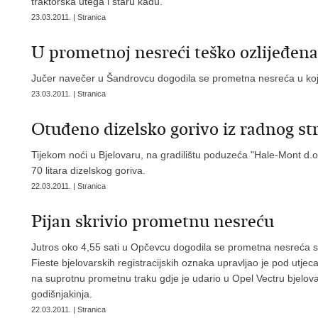
traktorska utega i staru kadu.
23.03.2011. | Stranica
U prometnoj nesreći teško ozlijeđena 
Jučer navečer u Šandrovcu dogodila se prometna nesreća u kojo
23.03.2011. | Stranica
Otuđeno dizelsko gorivo iz radnog st
Tijekom noći u Bjelovaru, na gradilištu poduzeća "Hale-Mont d.o.o
70 litara dizelskog goriva.
22.03.2011. | Stranica
Pijan skrivio prometnu nesreću
Jutros oko 4,55 sati u Opčevcu dogodila se prometna nesreća s
Fieste bjelovarskih registracijskih oznaka upravljao je pod utj
na suprotnu prometnu traku gdje je udario u Opel Vectru bjelovar
godišnjakinja.
22.03.2011. | Stranica