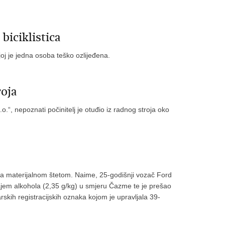
biciklistica
j je jedna osoba teško ozlijeđena.
roja
.“, nepoznati počinitelj je otuđio iz radnog stroja oko
a materijalnom štetom. Naime, 25-godišnji vozač Ford
ecajem alkohola (2,35 g/kg) u smjeru Čazme te je prešao
skih registracijskih oznaka kojom je upravljala 39-