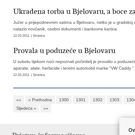
Ukradena torba u Bjelovaru, a boce 
Jučer u prijepodnevnim satima u Bjelovaru, netko je u gradskoj č
nalazio novčanik, osobni dokumenti i bankovne kartice.
22.03.2011. | Stranica
Provala u poduzeće u Bjelovaru
U subotu tijekom noći nepoznati počinitelj je provalio u poduzeć
aparate, alate, herbicide i teretni automobil marke "VW Caddy 
22.03.2011. | Stranica
««
« Prethodna
1300
1301
1302
1303
130
Sljedeća »
»»
Ov