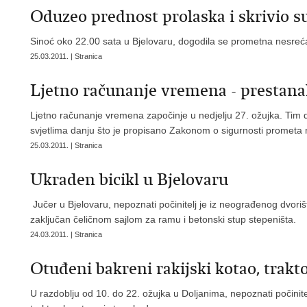
Oduzeo prednost prolaska i skrivio s
Sinoć oko 22.00 sata u Bjelovaru, dogodila se prometna nesreća
25.03.2011. | Stranica
Ljetno računanje vremena - prestanak
Ljetno računanje vremena započinje u nedjelju 27. ožujka. Tim
svjetlima danju što je propisano Zakonom o sigurnosti prometa
25.03.2011. | Stranica
Ukraden bicikl u Bjelovaru
Jučer u Bjelovaru, nepoznati počinitelj je iz neograđenog dvorišta
zaključan čeličnom sajlom za ramu i betonski stup stepeništa.
24.03.2011. | Stranica
Otuđeni bakreni rakijski kotao, trakto
U razdoblju od 10. do 22. ožujka u Doljanima, nepoznati počinitelj