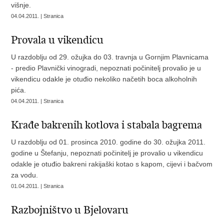
višnje.
04.04.2011. | Stranica
Provala u vikendicu
U razdoblju od 29. ožujka do 03. travnja u Gornjim Plavnicama
- predio Plavnički vinogradi, nepoznati počinitelj provalio je u
vikendicu odakle je otuđio nekoliko načetih boca alkoholnih
pića.
04.04.2011. | Stranica
Krađe bakrenih kotlova i stabala bagrema
U razdoblju od 01. prosinca 2010. godine do 30. ožujka 2011.
godine u Štefanju, nepoznati počinitelj je provalio u vikendicu
odakle je otuđio bakreni rakijaški kotao s kapom, cijevi i bačvom
za vodu.
01.04.2011. | Stranica
Razbojništvo u Bjelovaru