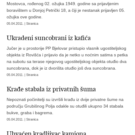
Mostovca, rođenog 02. ožujka 1949. godine sa prijavljenim
boravištem u Donjoj Petrički 18, a čiji je nestanak prijavljen 05.
ožujka ove godine.
05.04.2011. | Stranica
Ukradeni suncobrani iz kafića
Jučer je u prostorije PP Bjelovar pristupio vlasnik ugostiteljskog
objekta iz Rovišća i prijavio da je netko u noćnim satima s petka
na subotu sa terase njegovog ugostiteljskog objekta otuđio dva
suncobrana, dok je iz dvorišta otuđio još dva suncobrana.
05.04.2011. | Stranica
Krađe stabala iz privatnih šuma
Nepoznati počinitelji su izvršili krađu iz dvije privatne šume na
području Grubišnog Polja odakle su otuđili ukupno 34 stabala
bukve, graba i bagrema.
05.04.2011. | Stranica
Uhvaćen kradljivac kamiona