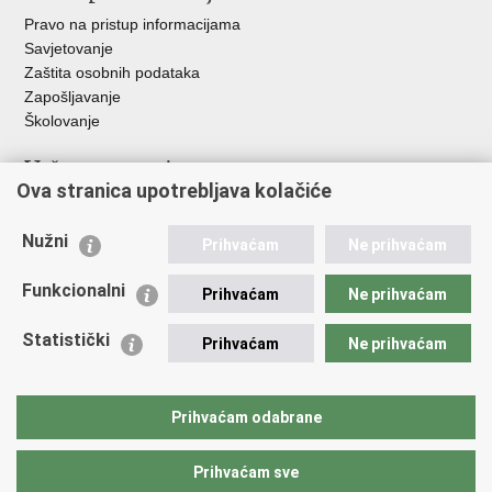
Pravo na pristup informacijama
Savjetovanje
Zaštita osobnih podataka
Zapošljavanje
Školovanje
Važne poveznice
Ova stranica upotrebljava kolačiće
Ministarstvo unutarnjih poslova
Sindikati
Nužni
Prihvaćam
Ne prihvaćam
Udruge
Dom zdravlja MUP-a
Funkcionalni
Prihvaćam
Ne prihvaćam
Policijska akademija
Muzej policije
Statistički
Prihvaćam
Ne prihvaćam
Zaklada policijske solidarnosti
Centar za forenzična ispitivanja, istraživanja i vještačenja "Ivan
Vučetić"
Prihvaćam odabrane
Policijske uprave
Prihvaćam sve