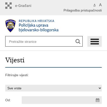
Preskoči
A
A
na
Prilagodba pristupačnosti
glavni
sadržaj
Vijesti
Filtrirajte vijesti:
Od: