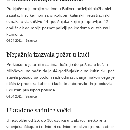
Prekjučer u jutarnjim satima u Bulincu policijski službenici
zaustavili su kamion sa prikolicom kutinskih registracijskih
oznaka u vlasništvu 44-godišnjaka kojim je upravljao 42-
godišnjak od ranije poznat policiji po krađama autobusa i
kamiona.
04.04.2011. | Stranica
Nepažnja izazvala požar u kući
Prekjučer u jutarnjim satima došlo je do požara u kući u
Milaševcu na način da je 44-godišnjakinja na kuhinjsku peć
stavila posudu sa vodom radi odmašćivanja, nakon čega je
otišla iz prostora kuhinje i kuće te zaboravila da je ostavila
uključen plin ispod posude.
04.04.2011. | Stranica
Ukradene sadnice voćki
U razdoblju od 26. do 30. ožujka u Galovcu, netko je iz
voćnjaka iščupao i odnio tri sadnice breskve i jednu sadnicu