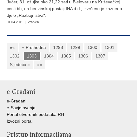
Jučer, 31. ožujka oko 21,22 sati u Bjelovaru na Križevačkoj
cesti bb, na benzinskoj postaji INA d.d., izvršeno je kazneno
djelo „Razbojništva“.
01.04.2011. | Stranica
««
« Prethodna
1298
1299
1300
1301
1302
1303
1304
1305
1306
1307
Sljedeća »
»»
e-Građani
e-Građani
e-Savjetovanja
Portal otvorenih podataka RH
Izvozni portal
Pristup informacijama