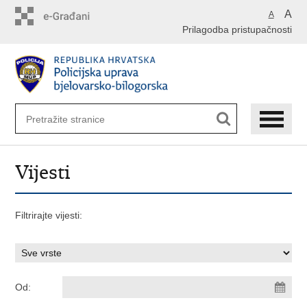
Preskoči
A
A
na
Prilagodba pristupačnosti
glavni
sadržaj
Vijesti
Filtrirajte vijesti:
Od: