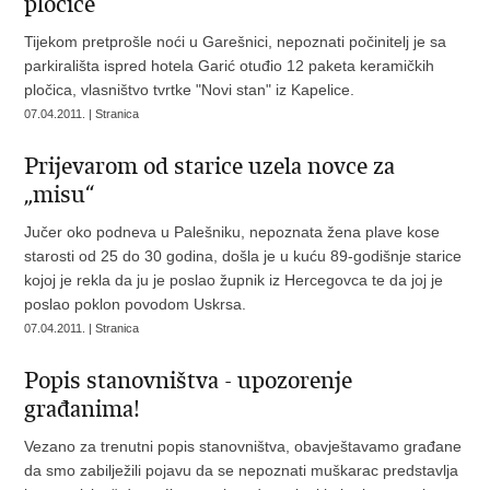
pločice
Tijekom pretprošle noći u Garešnici, nepoznati počinitelj je sa
parkirališta ispred hotela Garić otuđio 12 paketa keramičkih
pločica, vlasništvo tvrtke "Novi stan" iz Kapelice.
07.04.2011. | Stranica
Prijevarom od starice uzela novce za
„misu“
Jučer oko podneva u Palešniku, nepoznata žena plave kose
starosti od 25 do 30 godina, došla je u kuću 89-godišnje starice
kojoj je rekla da ju je poslao župnik iz Hercegovca te da joj je
poslao poklon povodom Uskrsa.
07.04.2011. | Stranica
Popis stanovništva - upozorenje
građanima!
Vezano za trenutni popis stanovništva, obavještavamo građane
da smo zabilježili pojavu da se nepoznati muškarac predstavlja