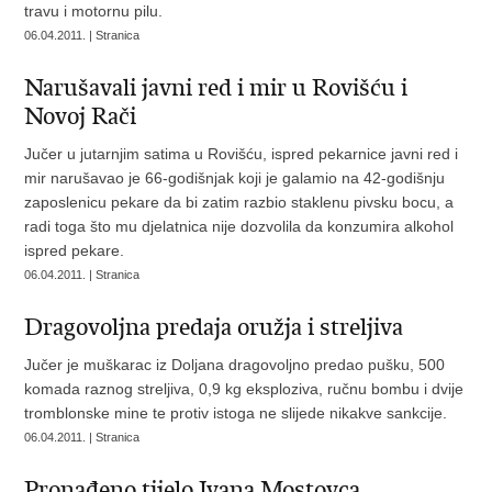
travu i motornu pilu.
06.04.2011. | Stranica
Narušavali javni red i mir u Rovišću i
Novoj Rači
Jučer u jutarnjim satima u Rovišću, ispred pekarnice javni red i
mir narušavao je 66-godišnjak koji je galamio na 42-godišnju
zaposlenicu pekare da bi zatim razbio staklenu pivsku bocu, a
radi toga što mu djelatnica nije dozvolila da konzumira alkohol
ispred pekare.
06.04.2011. | Stranica
Dragovoljna predaja oružja i streljiva
Jučer je muškarac iz Doljana dragovoljno predao pušku, 500
komada raznog streljiva, 0,9 kg eksploziva, ručnu bombu i dvije
tromblonske mine te protiv istoga ne slijede nikakve sankcije.
06.04.2011. | Stranica
Pronađeno tijelo Ivana Mostovca