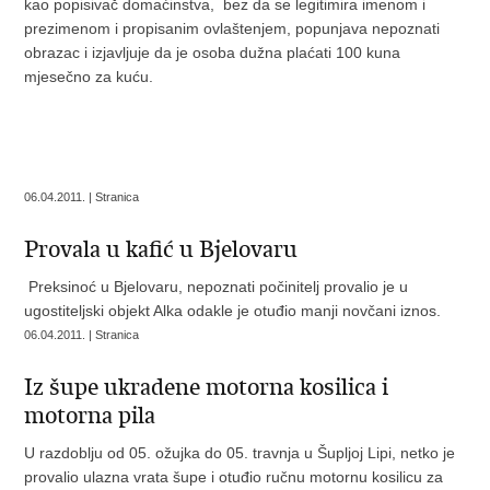
kao popisivač domaćinstva, bez da se legitimira imenom i
prezimenom i propisanim ovlaštenjem, popunjava nepoznati
obrazac i izjavljuje da je osoba dužna plaćati 100 kuna
mjesečno za kuću.
06.04.2011. | Stranica
Provala u kafić u Bjelovaru
Preksinoć u Bjelovaru, nepoznati počinitelj provalio je u
ugostiteljski objekt Alka odakle je otuđio manji novčani iznos.
06.04.2011. | Stranica
Iz šupe ukradene motorna kosilica i
motorna pila
U razdoblju od 05. ožujka do 05. travnja u Šupljoj Lipi, netko je
provalio ulazna vrata šupe i otuđio ručnu motornu kosilicu za