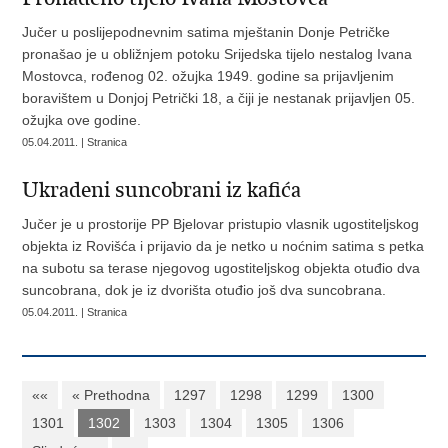
Jučer u poslijepodnevnim satima mještanin Donje Petričke
pronašao je u obližnjem potoku Srijedska tijelo nestalog Ivana
Mostovca, rođenog 02. ožujka 1949. godine sa prijavljenim
boravištem u Donjoj Petrički 18, a čiji je nestanak prijavljen 05.
ožujka ove godine.
05.04.2011. | Stranica
Ukradeni suncobrani iz kafića
Jučer je u prostorije PP Bjelovar pristupio vlasnik ugostiteljskog
objekta iz Rovišća i prijavio da je netko u noćnim satima s petka
na subotu sa terase njegovog ugostiteljskog objekta otuđio dva
suncobrana, dok je iz dvorišta otuđio još dva suncobrana.
05.04.2011. | Stranica
««
« Prethodna
1297
1298
1299
1300
1301
1302
1303
1304
1305
1306