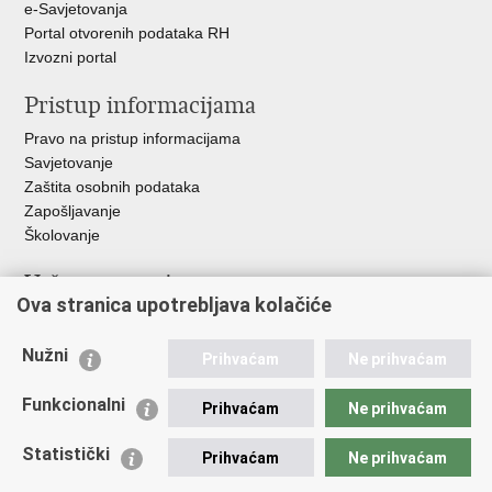
e-Savjetovanja
Portal otvorenih podataka RH
Izvozni portal
Pristup informacijama
Pravo na pristup informacijama
Savjetovanje
Zaštita osobnih podataka
Zapošljavanje
Školovanje
Važne poveznice
Ova stranica upotrebljava kolačiće
Ministarstvo unutarnjih poslova
Sindikati
Nužni
Prihvaćam
Ne prihvaćam
Udruge
Dom zdravlja MUP-a
Funkcionalni
Prihvaćam
Ne prihvaćam
Policijska akademija
Muzej policije
Statistički
Prihvaćam
Ne prihvaćam
Zaklada policijske solidarnosti
Centar za forenzična ispitivanja, istraživanja i vještačenja "Ivan