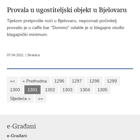
Provala u ugostiteljski objekt u Bjelovaru
Tijekom pretprošle noći u Bjelovaru, nepoznati počinitelj
provalio je u caffe bar "Domino" odakle je iz blagajne otuđio
blagajnički minimum.
07.04.2011. | Stranica
««
« Prethodna
1296
1297
1298
1299
1300
1301
1302
1303
1304
1305
Sljedeća »
»»
e-Građani
e-Građani