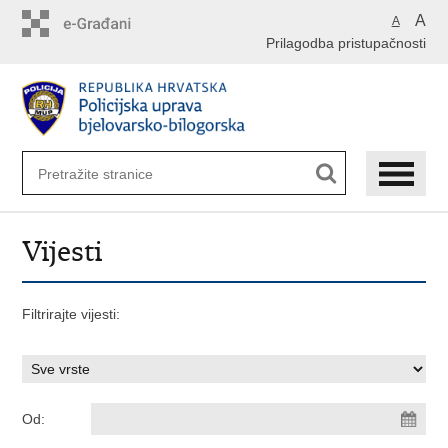
Preskoči
A
A
na
Prilagodba pristupačnosti
glavni
sadržaj
Vijesti
Filtrirajte vijesti:
Od: