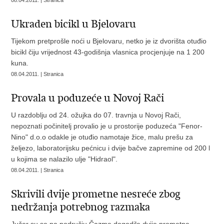
08.04.2011. | Stranica
Ukraden bicikl u Bjelovaru
Tijekom pretprošle noći u Bjelovaru, netko je iz dvorišta otuđio
bicikl čiju vrijednost 43-godišnja vlasnica procjenjuje na 1 200
kuna.
08.04.2011. | Stranica
Provala u poduzeće u Novoj Rači
U razdoblju od 24. ožujka do 07. travnja u Novoj Rači,
nepoznati počinitelj provalio je u prostorije poduzeća "Fenor-
Nino" d.o.o odakle je otuđio namotaje žice, malu prešu za
željezo, laboratorijsku pećnicu i dvije bačve zapremine od 200 l
u kojima se nalazilo ulje "Hidraol".
08.04.2011. | Stranica
Skrivili dvije prometne nesreće zbog
nedržanja potrebnog razmaka