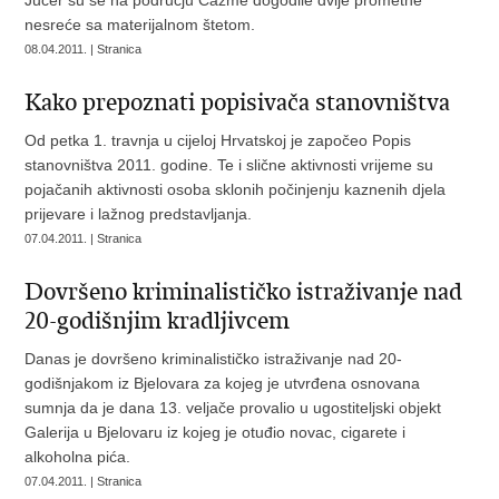
Jučer su se na području Čazme dogodile dvije prometne
nesreće sa materijalnom štetom.
08.04.2011. | Stranica
Kako prepoznati popisivača stanovništva
Od petka 1. travnja u cijeloj Hrvatskoj je započeo Popis
stanovništva 2011. godine. Te i slične aktivnosti vrijeme su
pojačanih aktivnosti osoba sklonih počinjenju kaznenih djela
prijevare i lažnog predstavljanja.
07.04.2011. | Stranica
Dovršeno kriminalističko istraživanje nad
20-godišnjim kradljivcem
Danas je dovršeno kriminalističko istraživanje nad 20-
godišnjakom iz Bjelovara za kojeg je utvrđena osnovana
sumnja da je dana 13. veljače provalio u ugostiteljski objekt
Galerija u Bjelovaru iz kojeg je otuđio novac, cigarete i
alkoholna pića.
07.04.2011. | Stranica