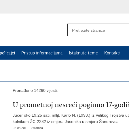
policajci
Pristup informacijama
Istaknute teme
Kontakti
Pronađeno 14260 vijesti.
U prometnoj nesreći poginuo 17-godiš
Jučer oko 19.25 sati, mlljt. Karlo N. (1993.) iz Velikog Trojstva
kolnikom ŽC-2232 iz smjera Jasenika u smjeru Šandrovca.
02.08.2011. | Stranica