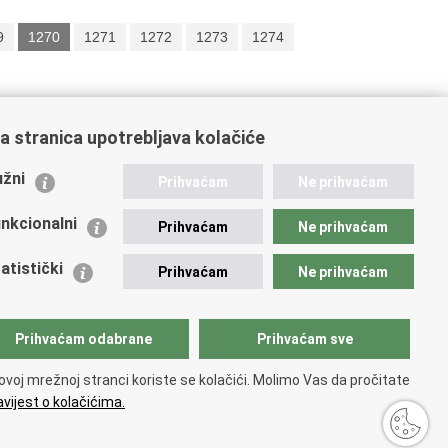
9
1270
1271
1272
1273
1274
a stranica upotrebljava kolačiće
ažne poveznice
žni
Prihvaćam
Ne prihvaćam
istarstvo unutarnjih poslova
dikati
nkcionalni
Prihvaćam
Ne prihvaćam
ruge
 zdravlja MUP-a
atistički
Prihvaćam
Ne prihvaćam
icijska akademija
ej policije
lada policijske solidarnosti
Prihvaćam odabrane
Prihvaćam sve
tar za forenzična ispitivanja, istraživanja i vještačenja
an Vučetić"
ovoj mrežnoj stranci koriste se kolačići. Molimo Vas da pročitate
icijske uprave
vijest o kolačićima.
upačnosti
.