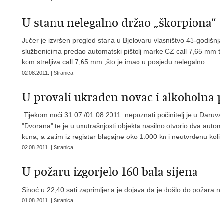
U stanu nelegalno držao „škorpiona“
Jučer je izvršen pregled stana u Bjelovaru vlasništvo 43-godišnja
službenicima predao automatski pištolj marke CZ call 7,65 mm 
kom.streljiva call 7,65 mm ,što je imao u posjedu nelegalno.
02.08.2011. | Stranica
U provali ukraden novac i alkoholna 
Tijekom noći 31.07./01.08.2011. nepoznati počinitelj je u Daruvar
"Dvorana" te je u unutrašnjosti objekta nasilno otvorio dva aut
kuna, a zatim iz registar blagajne oko 1.000 kn i neutvrđenu koli
02.08.2011. | Stranica
U požaru izgorjelo 160 bala sijena
Sinoć u 22,40 sati zaprimljena je dojava da je došlo do požara
01.08.2011. | Stranica