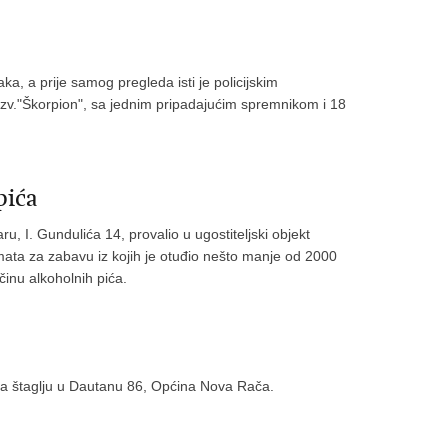
ka, a prije samog pregleda isti je policijskim
tzv."Škorpion", sa jednim pripadajućim spremnikom i 18
pića
u, I. Gundulića 14, provalio u ugostiteljski objekt
omata za zabavu iz kojih je otuđio nešto manje od 2000
činu alkoholnih pića.
 na štaglju u Dautanu 86, Općina Nova Rača.