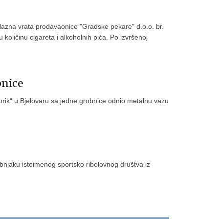
 ulazna vrata prodavaonice "Gradske pekare" d.o.o. br.
 količinu cigareta i alkoholnih pića. Po izvršenoj
bnice
orik“ u Bjelovaru sa jedne grobnice odnio metalnu vazu
ribnjaku istoimenog sportsko ribolovnog društva iz