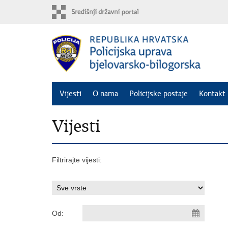
Preskoči
na
glavni
sadržaj
Vijesti
O nama
Policijske postaje
Kontakt 
Vijesti
Filtrirajte vijesti:
Od: