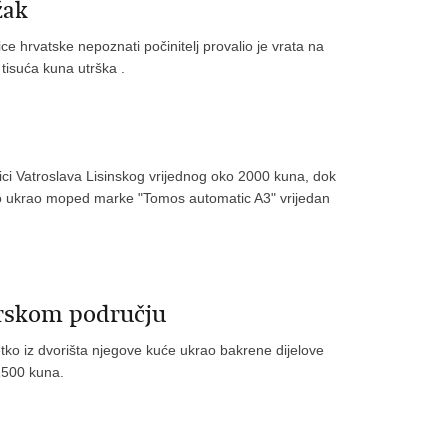
žak
ce hrvatske nepoznati počinitelj provalio je vrata na
 tisuća kuna utrška .
Ulici Vatroslava Lisinskog vrijednog oko 2000 kuna, dok
ko ukrao moped marke "Tomos automatic A3" vrijedan
rskom području
tko iz dvorišta njegove kuće ukrao bakrene dijelove
 1500 kuna.