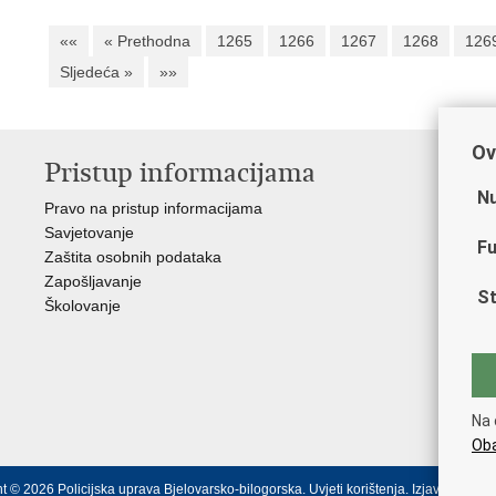
««
« Prethodna
1265
1266
1267
1268
126
Sljedeća »
»»
Ov
Pristup informacijama
V
Nu
Pravo na pristup informacijama
Min
Savjetovanje
Sin
Fu
Zaštita osobnih podataka
Ud
Zapošljavanje
Dom
St
Školovanje
Pol
Muz
Zak
Cen
"Iv
Na 
Pol
Oba
t © 2026 Policijska uprava Bjelovarsko-bilogorska.
Uvjeti korištenja
.
Izjava o prist