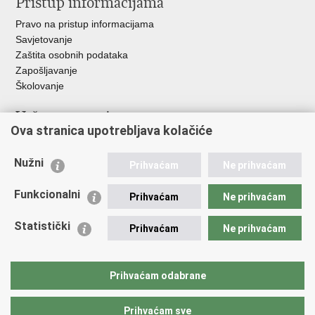
Pristup informacijama
Pravo na pristup informacijama
Savjetovanje
Zaštita osobnih podataka
Zapošljavanje
Školovanje
Važne poveznice
Ova stranica upotrebljava kolačiće
Ministarstvo unutarnjih poslova
Sindikati
Nužni
Prihvaćam
Ne prihvaćam
Udruge
Dom zdravlja MUP-a
Funkcionalni
Prihvaćam
Ne prihvaćam
Policijska akademija
Muzej policije
Statistički
Prihvaćam
Ne prihvaćam
Zaklada policijske solidarnosti
Centar za forenzična ispitivanja, istraživanja i vještačenja "Ivan
Vučetić"
Prihvaćam odabrane
Policijske uprave
Prihvaćam sve