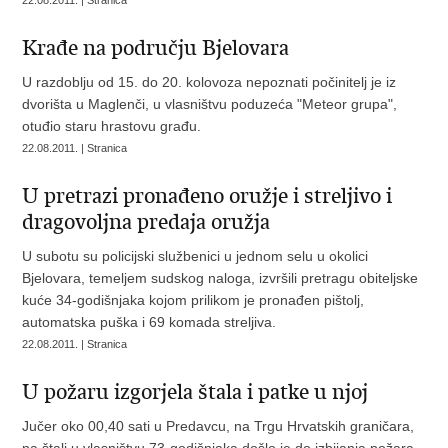
22.08.2011. | Stranica
Krađe na području Bjelovara
U razdoblju od 15. do 20. kolovoza nepoznati počinitelj je iz
dvorišta u Maglenči, u vlasništvu poduzeća "Meteor grupa",
otuđio staru hrastovu građu.
22.08.2011. | Stranica
U pretrazi pronađeno oružje i streljivo i
dragovoljna predaja oružja
U subotu su policijski službenici u jednom selu u okolici
Bjelovara, temeljem sudskog naloga, izvršili pretragu obiteljske
kuće 34-godišnjaka kojom prilikom je pronađen pištolj,
automatska puška i 69 komada streljiva.
22.08.2011. | Stranica
U požaru izgorjela štala i patke u njoj
Jučer oko 00,40 sati u Predavcu, na Trgu Hrvatskih graničara,