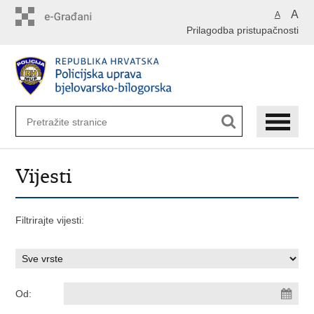
Preskoči
A
A
na
Prilagodba pristupačnosti
glavni
sadržaj
Vijesti
Filtrirajte vijesti:
Od: