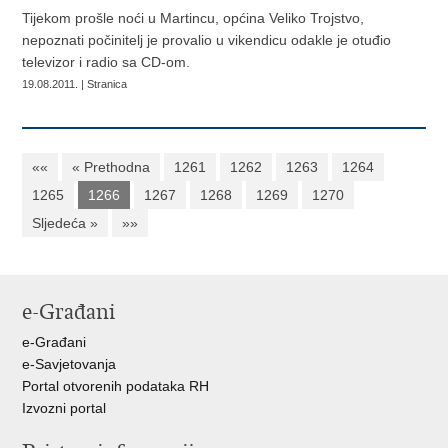
Tijekom prošle noći u Martincu, općina Veliko Trojstvo,
nepoznati počinitelj je provalio u vikendicu odakle je otuđio
televizor i radio sa CD-om.
19.08.2011. | Stranica
««
« Prethodna
1261
1262
1263
1264
1265
1266
1267
1268
1269
1270
Sljedeća »
»»
e-Građani
e-Građani
e-Savjetovanja
Portal otvorenih podataka RH
Izvozni portal