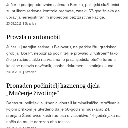
Jučer u poslijepodnevnim satima u Bereku, policijski službenici
su prilikom redovne kontrole prometa, zatekli 57-godišnjaka da
upravlja neregistriranim mopedom bez zaštitne kacige.
23.08.2011. | Stranica
Provala u automobil
Jučer u jutarnjim satima u Bjelovaru, na parkiralištu gradskog
groblja "Borik", nepoznati počinitelj je provalio u "Citroen“ tako
što je razbio staklo na vratima te je sa sjedišta otuđio torbu u
kojoj se nalazio novčanik, osobni dokumenti i stotinjak kuna.
23.08.2011. | Stranica
Pronađen počinitelj kaznenog djela
„Mučenje životinje“
Danas su policijski službenici dovršili kriminalističko istraživanje
kojom prilikom je utvrđeno da je 58-godišnji muškarac 24.
srpnja u Šandrovcu kastrirao psa u vlasništvu 44-godišnjaka na
način da mu je odrezao oba testisa.