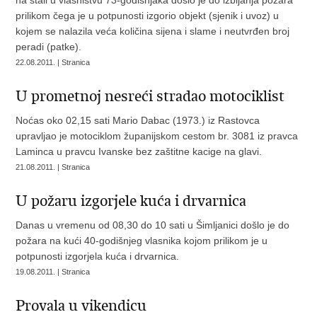
na štali u vlasništvu 73-godišnjaka došlo je do izbijanja požara
prilikom čega je u potpunosti izgorio objekt (sjenik i uvoz) u
kojem se nalazila veća količina sijena i slame i neutvrđen broj
peradi (patke).
22.08.2011. | Stranica
U prometnoj nesreći stradao motociklist
Noćas oko 02,15 sati Mario Dabac (1973.) iz Rastovca
upravljao je motociklom županijskom cestom br. 3081 iz pravca
Laminca u pravcu Ivanske bez zaštitne kacige na glavi.
21.08.2011. | Stranica
U požaru izgorjele kuća i drvarnica
Danas u vremenu od 08,30 do 10 sati u Šimljanici došlo je do
požara na kući 40-godišnjeg vlasnika kojom prilikom je u
potpunosti izgorjela kuća i drvarnica.
19.08.2011. | Stranica
Provala u vikendicu