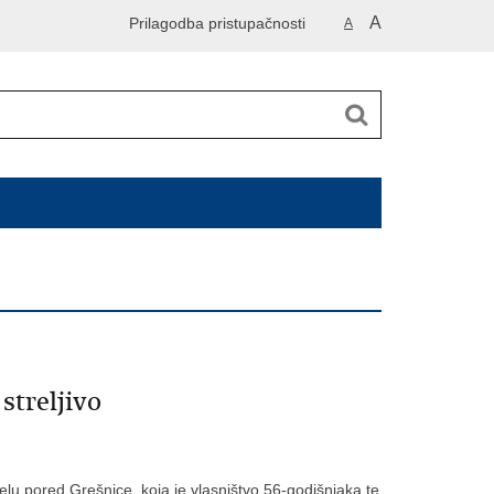
A
Prilagodba pristupačnosti
A
streljivo
u pored Grešnice, koja je vlasništvo 56-godišnjaka te