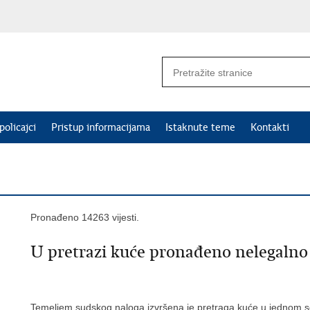
policajci
Pristup informacijama
Istaknute teme
Kontakti
Pronađeno 14263 vijesti.
U pretrazi kuće pronađeno nelegalno 
Temeljem sudskog naloga izvršena je pretraga kuće u jednom sel