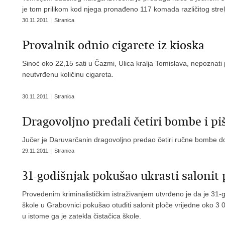
je tom prilikom kod njega pronađeno 117 komada različitog strel
30.11.2011. | Stranica
Provalnik odnio cigarete iz kioska
Sinoć oko 22,15 sati u Čazmi, Ulica kralja Tomislava, nepoznati p
neutvrđenu količinu cigareta.
30.11.2011. | Stranica
Dragovoljno predali četiri bombe i piš
Jučer je Daruvarčanin dragovoljno predao četiri ručne bombe do
29.11.2011. | Stranica
31-godišnjak pokušao ukrasti salonit 
Provedenim kriminalističkim istraživanjem utvrđeno je da je 31-
škole u Grabovnici pokušao otuđiti salonit ploče vrijedne oko 
u istome ga je zatekla čistačica škole.