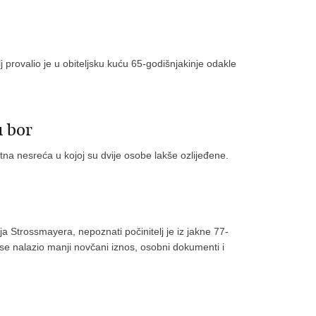
 provalio je u obiteljsku kuću 65-godišnjakinje odakle
u bor
na nesreća u kojoj su dvije osobe lakše ozlijeđene.
ja Strossmayera, nepoznati počinitelj je iz jakne 77-
 se nalazio manji novčani iznos, osobni dokumenti i