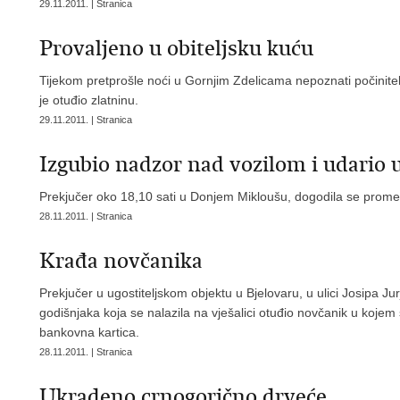
29.11.2011. | Stranica
Provaljeno u obiteljsku kuću
Tijekom pretprošle noći u Gornjim Zdelicama nepoznati počinitelj
je otuđio zlatninu.
29.11.2011. | Stranica
Izgubio nadzor nad vozilom i udario 
Prekjučer oko 18,10 sati u Donjem Mikloušu, dogodila se promet
28.11.2011. | Stranica
Krađa novčanika
Prekjučer u ugostiteljskom objektu u Bjelovaru, u ulici Josipa Jur
godišnjaka koja se nalazila na vješalici otuđio novčanik u kojem
bankovna kartica.
28.11.2011. | Stranica
Ukradeno crnogorično drveće