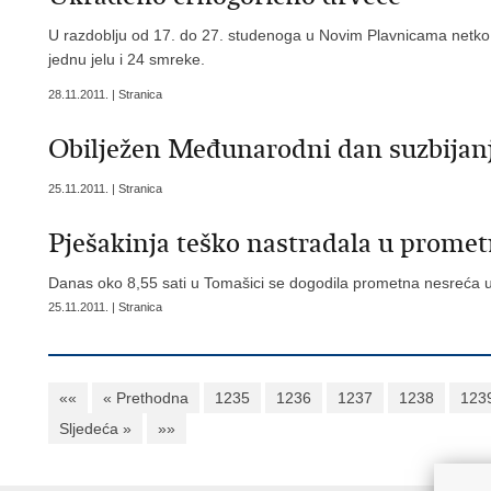
U razdoblju od 17. do 27. studenoga u Novim Plavnicama netko je
jednu jelu i 24 smreke.
28.11.2011. | Stranica
Obilježen Međunarodni dan suzbijanj
25.11.2011. | Stranica
Pješakinja teško nastradala u promet
Danas oko 8,55 sati u Tomašici se dogodila prometna nesreća u k
25.11.2011. | Stranica
««
« Prethodna
1235
1236
1237
1238
123
Sljedeća »
»»