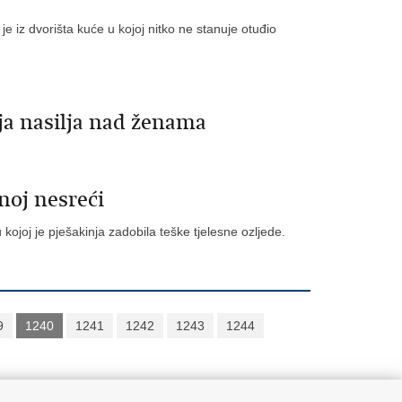
 iz dvorišta kuće u kojoj nitko ne stanuje otuđio
a nasilja nad ženama
noj nesreći
ojoj je pješakinja zadobila teške tjelesne ozljede.
9
1240
1241
1242
1243
1244