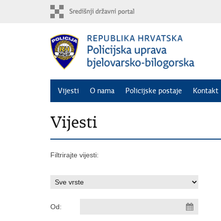
Preskoči
na
glavni
sadržaj
Vijesti
O nama
Policijske postaje
Kontakt 
Vijesti
Filtrirajte vijesti:
Od: