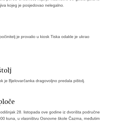
jiva kojeg je posjedovao nelegalno.
očinitelj je provalio u kiosk Tiska odakle je ukrao
tolj
k je Bjelovarčanka dragovoljno predala pištolj.
ploče
godišnjak 28. listopada ove godine iz dvorišta područne
3 000 kuna, u vlasništvu Osnovne škole Čazma, međutim