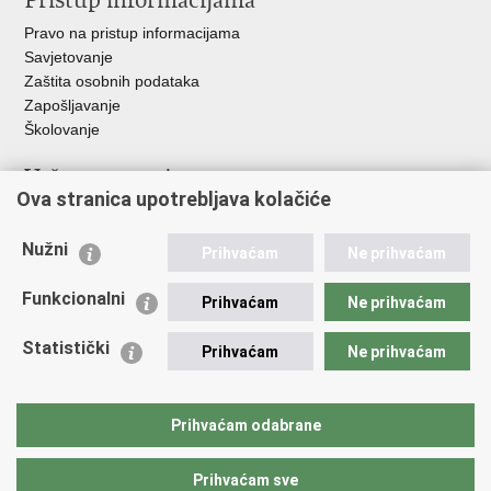
Pristup informacijama
Pravo na pristup informacijama
Savjetovanje
Zaštita osobnih podataka
Zapošljavanje
Školovanje
Važne poveznice
Ova stranica upotrebljava kolačiće
Ministarstvo unutarnjih poslova
Sindikati
Nužni
Prihvaćam
Ne prihvaćam
Udruge
Dom zdravlja MUP-a
Funkcionalni
Prihvaćam
Ne prihvaćam
Policijska akademija
Muzej policije
Statistički
Prihvaćam
Ne prihvaćam
Zaklada policijske solidarnosti
Centar za forenzična ispitivanja, istraživanja i vještačenja "Ivan
Vučetić"
Prihvaćam odabrane
Policijske uprave
Prihvaćam sve