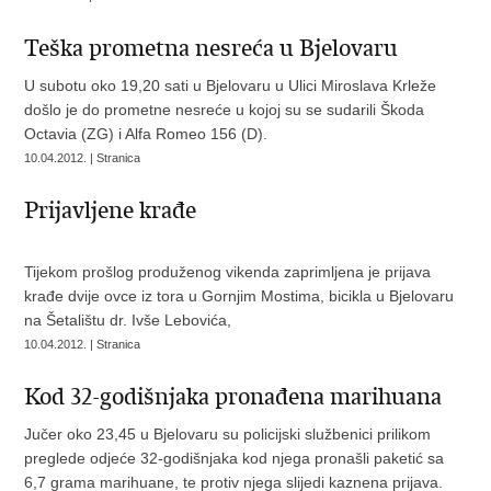
Teška prometna nesreća u Bjelovaru
U subotu oko 19,20 sati u Bjelovaru u Ulici Miroslava Krleže
došlo je do prometne nesreće u kojoj su se sudarili Škoda
Octavia (ZG) i Alfa Romeo 156 (D).
10.04.2012. | Stranica
Prijavljene krađe
Tijekom prošlog produženog vikenda zaprimljena je prijava
krađe dvije ovce iz tora u Gornjim Mostima, bicikla u Bjelovaru
na Šetalištu dr. Ivše Lebovića,
10.04.2012. | Stranica
Kod 32-godišnjaka pronađena marihuana
Jučer oko 23,45 u Bjelovaru su policijski službenici prilikom
preglede odjeće 32-godišnjaka kod njega pronašli paketić sa
6,7 grama marihuane, te protiv njega slijedi kaznena prijava.