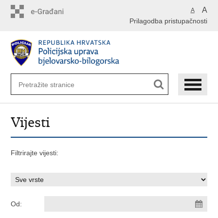
Preskoči
A
A
na
Prilagodba pristupačnosti
glavni
sadržaj
Vijesti
Filtrirajte vijesti:
Od: