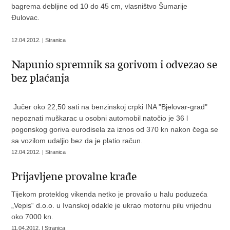
bagrema debljine od 10 do 45 cm, vlasništvo Šumarije
Đulovac.
12.04.2012. | Stranica
Napunio spremnik sa gorivom i odvezao se
bez plaćanja
Jučer oko 22,50 sati na benzinskoj crpki INA "Bjelovar-grad"
nepoznati muškarac u osobni automobil natočio je 36 l
pogonskog goriva eurodisela za iznos od 370 kn nakon čega se
sa vozilom udaljio bez da je platio račun.
12.04.2012. | Stranica
Prijavljene provalne krađe
Tijekom proteklog vikenda netko je provalio u halu poduzeća
„Vepis“ d.o.o. u Ivanskoj odakle je ukrao motornu pilu vrijednu
oko 7000 kn.
11.04.2012. | Stranica