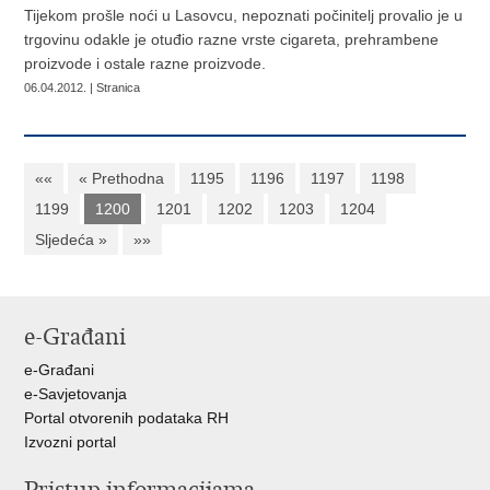
Tijekom prošle noći u Lasovcu, nepoznati počinitelj provalio je u
trgovinu odakle je otuđio razne vrste cigareta, prehrambene
proizvode i ostale razne proizvode.
06.04.2012. | Stranica
««
« Prethodna
1195
1196
1197
1198
1199
1200
1201
1202
1203
1204
Sljedeća »
»»
e-Građani
e-Građani
e-Savjetovanja
Portal otvorenih podataka RH
Izvozni portal