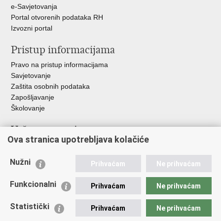
e-Savjetovanja
Portal otvorenih podataka RH
Izvozni portal
Pristup informacijama
Pravo na pristup informacijama
Savjetovanje
Zaštita osobnih podataka
Zapošljavanje
Školovanje
Važne poveznice
Ova stranica upotrebljava kolačiće
Ministarstvo unutarnjih poslova
Sindikati
Nužni
Prihvaćam
Ne prihvaćam
Udruge
Dom zdravlja MUP-a
Funkcionalni
Prihvaćam
Ne prihvaćam
Policijska akademija
Muzej policije
Statistički
Prihvaćam
Ne prihvaćam
Zaklada policijske solidarnosti
Centar za forenzična ispitivanja, istraživanja i vještačenja "Ivan