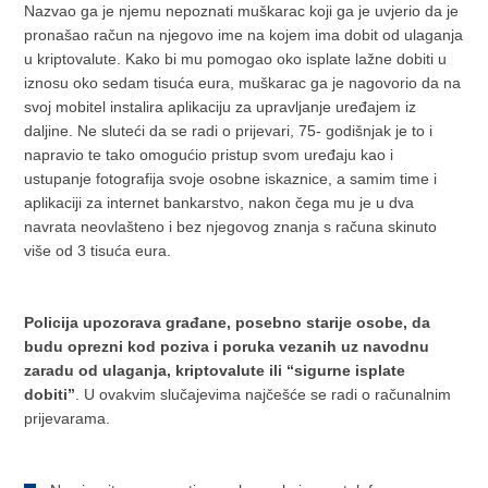
Nazvao ga je njemu nepoznati muškarac koji ga je uvjerio da je
pronašao račun na njegovo ime na kojem ima dobit od ulaganja
u kriptovalute. Kako bi mu pomogao oko isplate lažne dobiti u
iznosu oko sedam tisuća eura, muškarac ga je nagovorio da na
svoj mobitel instalira aplikaciju za upravljanje uređajem iz
daljine. Ne sluteći da se radi o prijevari, 75- godišnjak je to i
napravio te tako omogućio pristup svom uređaju kao i
ustupanje fotografija svoje osobne iskaznice, a samim time i
aplikaciji za internet bankarstvo, nakon čega mu je u dva
navrata neovlašteno i bez njegovog znanja s računa skinuto
više od 3 tisuća eura.
Policija upozorava građane, posebno starije osobe, da
budu oprezni kod poziva i poruka vezanih uz navodnu
zaradu od ulaganja, kriptovalute ili “sigurne isplate
dobiti”
. U ovakvim slučajevima najčešće se radi o računalnim
prijevarama.