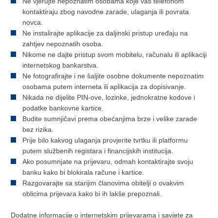
Ne vjerujte nepoznatim osobama koje vas telefonom
kontaktiraju zbog navodne zarade, ulaganja ili povrata
novca.
Ne instalirajte aplikacije za daljinski pristup uređaju na
zahtjev nepoznatih osoba.
Nikome ne dajte pristup svom mobitelu, računalu ili aplikaciji
internetskog bankarstva.
Ne fotografirajte i ne šaljite osobne dokumente nepoznatim
osobama putem interneta ili aplikacija za dopisivanje.
Nikada ne dijelite PIN-ove, lozinke, jednokratne kodove i
podatke bankovne kartice.
Budite sumnjičavi prema obećanjima brze i velike zarade
bez rizika.
Prije bilo kakvog ulaganja provjerite tvrtku ili platformu
putem službenih registara i financijskih institucija.
Ako posumnjate na prijevaru, odmah kontaktirajte svoju
banku kako bi blokirala račune i kartice.
Razgovarajte sa starijim članovima obitelji o ovakvim
oblicima prijevara kako bi ih lakše prepoznali.
Dodatne informacije o internetskim prijevarama i savjete za