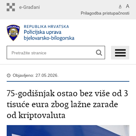
Preskoči
A
A
na
Prilagodba pristupačnosti
glavni
sadržaj
Objavljeno: 27.05.2026.
75-godišnjak ostao bez više od 3
tisuće eura zbog lažne zarade
od kriptovaluta