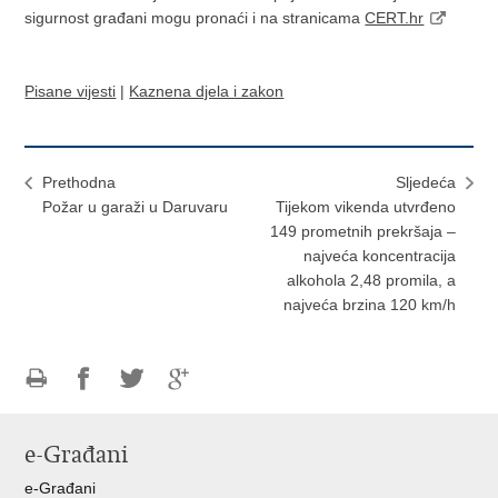
sigurnost građani mogu pronaći i na stranicama
CERT.hr
Pisane vijesti
|
Kaznena djela i zakon
Prethodna
Sljedeća
Požar u garaži u Daruvaru
Tijekom vikenda utvrđeno
149 prometnih prekršaja –
najveća koncentracija
alkohola 2,48 promila, a
najveća brzina 120 km/h
Ispiši
Podijeli
Podijeli
Podijeli
stranicu
na
na
na
e-Građani
Facebooku
Twitteru
Google
+
e-Građani