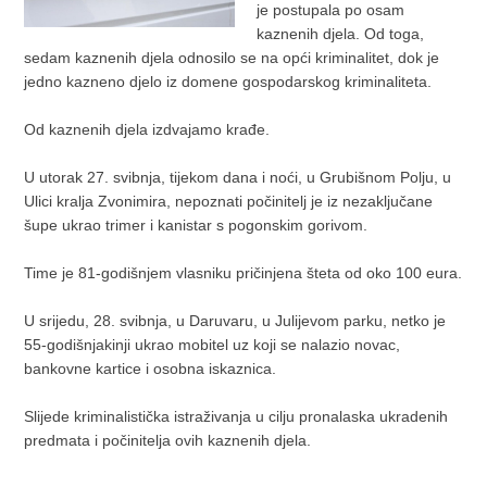
je postupala po osam
kaznenih djela. Od toga,
sedam kaznenih djela odnosilo se na opći kriminalitet, dok je
jedno kazneno djelo iz domene gospodarskog kriminaliteta.
Od kaznenih djela izdvajamo krađe.
U utorak 27. svibnja, tijekom dana i noći, u Grubišnom Polju, u
Ulici kralja Zvonimira, nepoznati počinitelj je iz nezaključane
šupe ukrao trimer i kanistar s pogonskim gorivom.
Time je 81-godišnjem vlasniku pričinjena šteta od oko 100 eura.
U srijedu, 28. svibnja, u Daruvaru, u Julijevom parku, netko je
55-godišnjakinji ukrao mobitel uz koji se nalazio novac,
bankovne kartice i osobna iskaznica.
Slijede kriminalistička istraživanja u cilju pronalaska ukradenih
predmata i počinitelja ovih kaznenih djela.