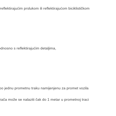
flektirajućim prslukom ili reflektirajućom biciklističkom
 odnosno s reflektirajućim detaljima,
o po jednu prometnu traku namijenjenu za promet vozila
ozača može se nalaziti čak do 1 metar u prometnoj traci