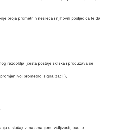
je broja prometnih nesreća i njihovih posljedica te da
uhog razdoblja (cesta postaje skliska i produžava se
romjenjivoj prometnoj signalizaciji),
,
anju u slučajevima smanjene vidljivosti, budite