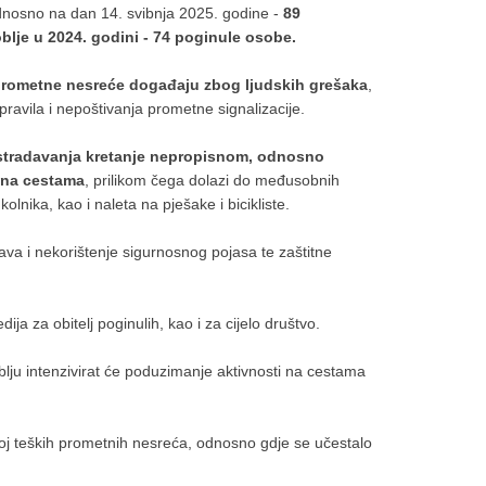
dnosno na dan 14. svibnja 2025. godine -
89
blje u 2024. godini - 74 poginule osobe.
rometne nesreće događaju zbog ljudskih grešaka
,
avila i nepoštivanja prometne signalizacije.
stradavanja kretanje nepropisnom, odnosno
 na cestama
, prilikom čega dolazi do međusobnih
 kolnika, kao i naleta na pješake i bicikliste.
ava i nekorištenje sigurnosnog pojasa te zaštitne
ija za obitelj poginulih, kao i za cijelo društvo.
lju intenzivirat će poduzimanje aktivnosti na cestama
roj teških prometnih nesreća, odnosno gdje se učestalo