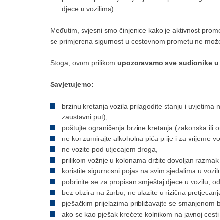
djece u vozilima).
Međutim, svjesni smo činjenice kako je aktivnost prome
se primjerena sigurnost u cestovnom prometu ne može o
Stoga, ovom prilikom
upozoravamo
sve sudionike u
Savjetujemo:
brzinu kretanja vozila prilagodite stanju i uvjetim
zaustavni put),
poštujte ograničenja brzine kretanja (zakonska ili 
ne konzumirajte alkoholna pića prije i za vrijeme vo
ne vozite pod utjecajem droga,
prilikom vožnje u kolonama držite dovoljan razmak
koristite sigurnosni pojas na svim sjedalima u vozil
pobrinite se za propisan smještaj djece u vozilu, od
bez obzira na žurbu, ne ulazite u rizična pretjecanj
pješačkim prijelazima približavajte se smanjenom
ako se kao pješak krećete kolnikom na javnoj cesti i