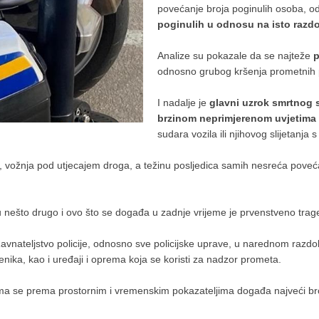
povećanje broja poginulih osoba, o
poginulih u odnosu na isto razdo
Analize su pokazale da se najteže
p
odnosno grubog kršenja prometnih pr
I nadalje je
glavni uzrok smrtnog 
brzinom neprimjerenom uvjetima
sudara vozila ili njihovog slijetanja s
st, vožnja pod utjecajem droga, a težinu posljedica samih nesreća poveć
 su nešto drugo i ovo što se događa u zadnje vrijeme je prvenstveno traged
vnateljstvo policije, odnosno sve policijske uprave, u narednom razdob
benika, kao i uređaji i oprema koja se koristi za nadzor prometa.
kojima se prema prostornim i vremenskim pokazateljima događa najveći b