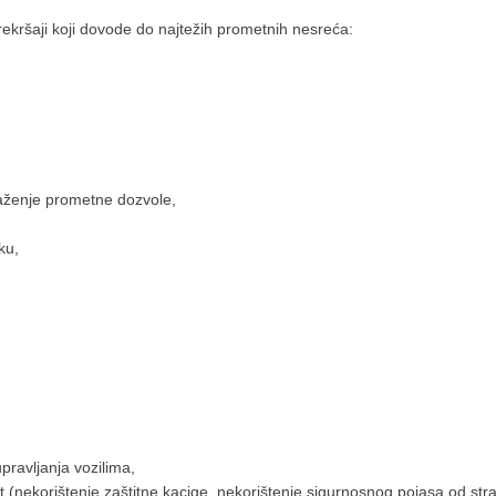
ekršaji koji dovode do najtežih prometnih nesreća:
 važenje prometne dozvole,
ku,
pravljanja vozilima,
t (nekorištenje zaštitne kacige, nekorištenje sigurnosnog pojasa od st