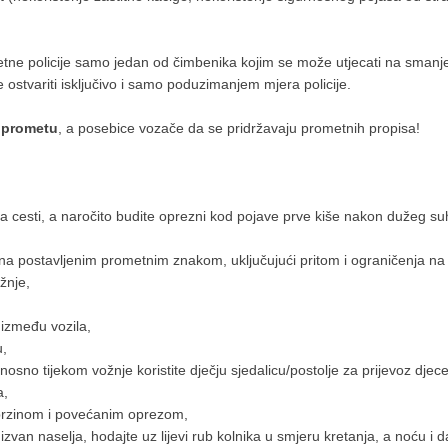
tne policije samo jedan od čimbenika kojim se može utjecati na smanjen
stvariti isključivo i samo poduzimanjem mjera policije.
 prometu
, a posebice vozače da se pridržavaju prometnih propisa!
a na cesti, a naročito budite oprezni kod pojave prve kiše nakon dužeg s
ona postavljenim prometnim znakom, uključujući pritom i ograničenja na p
žnje,
 između vozila,
u,
nosno tijekom vožnje koristite dječju sjedalicu/postolje za prijevoz djece
a,
 brzinom i povećanim oprezom,
zvan naselja, hodajte uz lijevi rub kolnika u smjeru kretanja, a noću i d