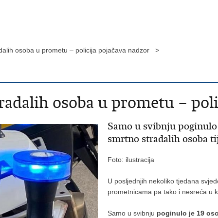
dalih osoba u prometu – policija pojačava nadzor >
radalih osoba u prometu – poli
Samo u svibnju poginulo j
smrtno stradalih osoba t
Foto: ilustracija
U posljednjih nekoliko tjedana svj
prometnicama pa tako i nesreća u koj
Samo u svibnju
poginulo je 19 os