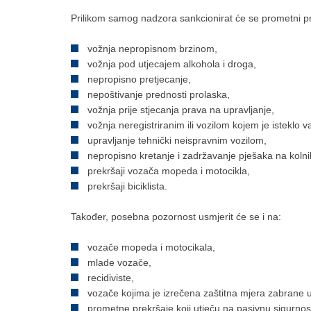
Prilikom samog nadzora sankcionirat će se prometni pr
vožnja nepropisnom brzinom,
vožnja pod utjecajem alkohola i droga,
nepropisno pretjecanje,
nepoštivanje prednosti prolaska,
vožnja prije stjecanja prava na upravljanje,
vožnja neregistriranim ili vozilom kojem je isteklo
upravljanje tehnički neispravnim vozilom,
nepropisno kretanje i zadržavanje pješaka na kolni
prekršaji vozača mopeda i motocikla,
prekršaji biciklista.
Također, posebna pozornost usmjerit će se i na:
vozače mopeda i motocikala,
mlade vozače,
recidiviste,
vozače kojima je izrečena zaštitna mjera zabrane u
prometne prekršaje koji utječu na pasivnu sigurnos