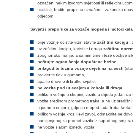
označeni nekim izvorom svjetlosti ili reflektirajućom
biciklisti, budite propisno označeni - zakonska obav
odjećom.
Savjeti i preporuke za vozače mopeda i motocikala
prije vožnje očistite vizir, stavite
zaštitnu kacigu
i 
uz zaštitnu kacigu, koristite i drugu
zaštitnu opre
zbog ionako manje, a samim time i teže uočljive silue
poštujte ograničenja dopuštene brzine,
prilagodite brzinu vožnje uvjetima na cesti
(stan
provjerite tlak u gumama,
upalite dnevno ili kratko svjetlo,
ne vozite pod utjecajem alkohola ili droga
,
prilikom vožnje u skupini, vozite u slijedu jedan iz
vozite sredinom prometnog traka, a ne uz središnji
u jednom smjeru, gdje se moped tada treba kretati 
prilikom vožnje kroz lijevi zavoj, odmaknite se dov
namijenjenoj za promet vozila iz suprotnog smjera)
ne vozite slalom između vozila,