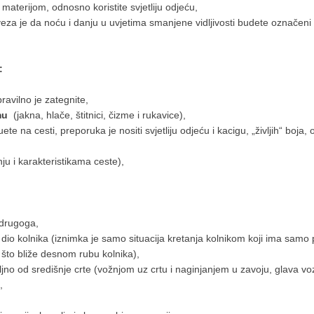
 materijom, odnosno koristite svjetliju odjeću,
eza je da noću i danju u uvjetima smanjene vidljivosti budete označeni re
:
pravilno je zategnite,
mu
(jakna, hlače, štitnici, čizme i rukavice),
te na cesti, preporuka je nositi svjetliju odjeću i kacigu, „življih“ boja,
ju i karakteristikama ceste),
a drugoga,
 dio kolnika (iznimka je samo situacija kretanja kolnikom koji ima sam
što bliže desnom rubu kolnika),
oljno od središnje crte (vožnjom uz crtu i naginjanjem u zavoju, glava v
,