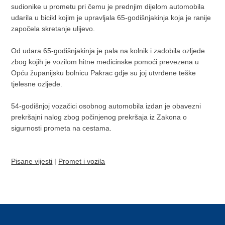
sudionike u prometu pri čemu je prednjim dijelom automobila
udarila u bicikl kojim je upravljala 65-godišnjakinja koja je ranije
započela skretanje ulijevo.
Od udara 65-godišnjakinja je pala na kolnik i zadobila ozljede
zbog kojih je vozilom hitne medicinske pomoći prevezena u
Opću županijsku bolnicu Pakrac gdje su joj utvrđene teške
tjelesne ozljede.
54-godišnjoj vozačici osobnog automobila izdan je obavezni
prekršajni nalog zbog počinjenog prekršaja iz Zakona o
sigurnosti prometa na cestama.
Pisane vijesti
|
Promet i vozila