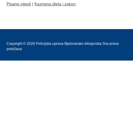
Pisane vijesti
|
Kaznena djela i zakon
Copyright © 2026 Policijska uprava Bjelovarsko-bilogorska Sva prava
pridržana