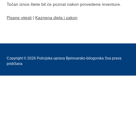
Točan iznos štete bit će poznat nakon provedene inventure.
Pisane vijesti
|
Kaznena djela i zakon
Copyright © 2026 Policijska uprava Bjelovarsko-bilogorska Sva prava
pridržana