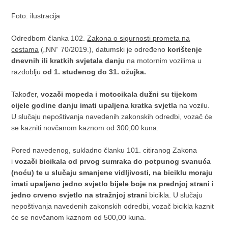
Foto: ilustracija
Odredbom članka 102.
Zakona o sigurnosti prometa na
cestama
(„NN“ 70/2019.), datumski je određeno
korištenje
dnevnih ili kratkih svjetala danju
na motornim vozilima u
razdoblju
od 1. studenog do 31. ožujka.
Također,
vozači mopeda i motocikala dužni su tijekom
cijele godine danju imati upaljena kratka svjetla
na vozilu.
U slučaju nepoštivanja navedenih zakonskih odredbi, vozač će
se kazniti novčanom kaznom od 300,00 kuna.
Pored navedenog, sukladno članku 101. citiranog Zakona
i
vozači bicikala od prvog sumraka do potpunog svanuća
(noću) te u slučaju smanjene vidljivosti, na biciklu moraju
imati upaljeno jedno svjetlo bijele boje na prednjoj strani i
jedno crveno svjetlo na stražnjoj strani
bicikla. U slučaju
nepoštivanja navedenih zakonskih odredbi, vozač bicikla kaznit
će se novčanom kaznom od 500,00 kuna.